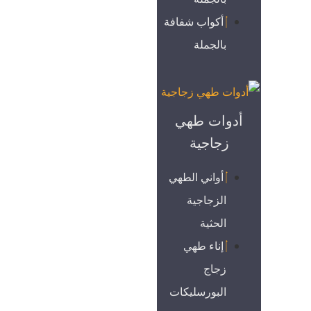
أكواب شفافة
بالجملة
أدوات طهي
زجاجية
أواني الطهي
الزجاجية
الحثية
إناء طهي
زجاج
البورسليكات