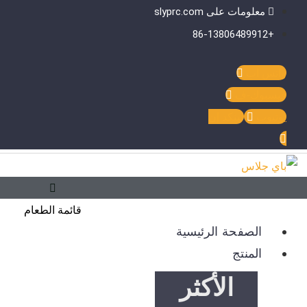
خطي
القائمة
معلومات على slyprc.com
لى
الرئيسية
+86-13806489912
لمحتوى
واتس آب
فيسبوك-ف
يوتيوب
لينكد إن
قائمة الطعام
الصفحة الرئيسية
المنتج
الأكثر