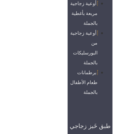
أوعية زجاجية
مربعة بأغطية
بالجملة
أوعية زجاجية
من
البورسليكات
بالجملة
برطمانات
طعام الأطفال
بالجملة
طبق خَبز زجاجي