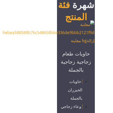
شهرة
فئة
المنتج
حاويات طعام
زجاجية زجاجية
بالجملة
حاويات
الخيزران
بالجملة
وعاء زجاجي