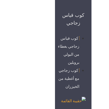
كوب قياس
زجاجي
كوب قياس
زجاجي بغطاء
من البولي
بروبلين
كوب زجاجي
مع أغطية من
الخيزران