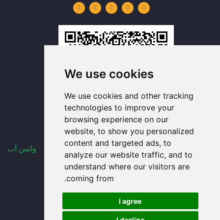
ت
ن
س
س
ت
ي
ك
ت
ب
س
و
د
ق
و
آ
ب
إ
ر
ك
ب
ن
ا
-
م
ف
We use cookies
We use cookies and other tracking
technologies to improve your
browsing experience on our
website, to show you personalized
content and targeted ads, to
واتس آب
analyze our website traffic, and to
understand where our visitors are
حاويات تخزين الزجاج السائبة
coming from.
كوب زجاجي مع غطاء بالجملة
I agree
أكواب زجاجية بالجملة
I decline