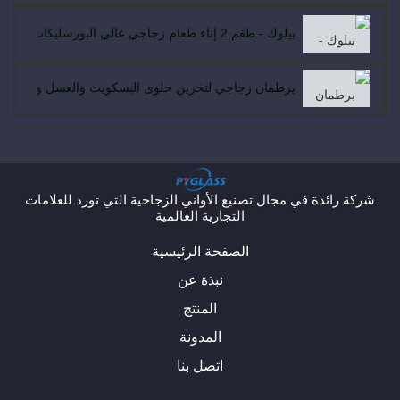
بيلوك - طقم 2 إناء طعام زجاجي عالي البورسليكات من البورسليكات مع غطاء قفل للإمساك 2
برطمان زجاجي لتخزين حلوى البسكويت والعسل والعسل من 
طقم طعام من زجاج البورسليكات البورسليكات عالي البور
PIELOCK- تصميم جديد - برطمان تخزين طعام زجاجي عالي التموج من البورسليكات مع غطاء من الخيزران صديق للبيئة
شركة رائدة في مجال تصنيع الأواني الزجاجية التي تورد للعلامات
التجارية العالمية
الصفحة الرئيسية
PIELOCK-POPULAR برطمانات طعام زجاجية من البورسليكات محكمة الإغلاق لتخزين الطعام مع غطاء خشبي من خشب الأكاسيا مانجيوم
نبذة عن
المنتج
المدونة
اتصل بنا
ي
ل
ا
ف
و
و
ي
ن
ي
ا