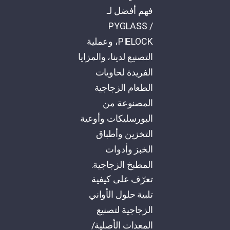
فهم أفضل لـ
PYGLASS /
PIELOCK، وعملية
التصنيع لدينا، والمزايا
الفريدة لحاويات
الطعام الزجاجية
المصنوعة من
البورسليكات وأوعية
التخزين وأطباق
الخبز وأدوات
المطبخ الزجاجية.
تعرّف على كيفية
تلبية حلول الأواني
الزجاجية لتصنيع
المعدات الأصلية/