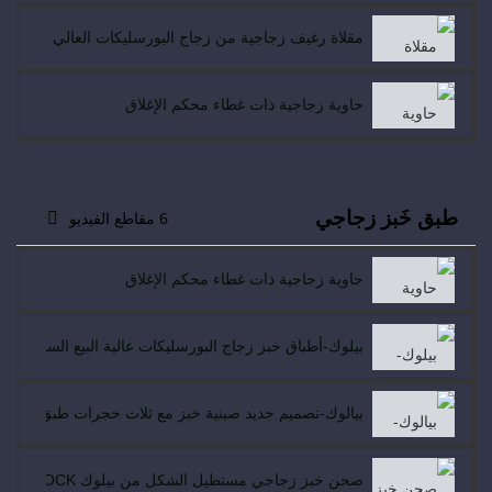
مقلاة رغيف زجاجية من زجاج البورسليكات العالي مع غطاء
حاوية زجاجية ذات غطاء محكم الإغلاق
غطاء PIELOCK-SNAP ينفصل الغطاء عن الغطاء قفل الفطيرة الحمراء
طبق خَبز زجاجي
6 مقاطع الفيديو
طقم بييلوك-راكت 4 مع غطاء ملون
حاوية زجاجية ذات غطاء محكم الإغلاق
بيلوك - مبيعات حصرية لحفظ الطعام محكم الإغلاق بغطاء ز
بيلوك-أطباق خبز زجاج البورسليكات عالية البيع الساخن ال
صينية رغيف زجاجية بغطاء زجاج البورسليكات العالي
بيالوك-تصميم جديد صينية خبز مع ثلاث حجرات طبق خبز مق
زجاج جديد بغطاء خالي من مادة BPA بتصميم متموج زجاج جديد بتصميم متموج
صحن خبز زجاجي مستطيل الشكل من بيلوك PIELOCK