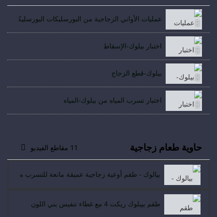
عمليات الأواني الزجاجية من البورسليكات البورسليكات عالي
اختبار بيلوك-الإسقاط
بيلوك-قطع الزجاج
اختبار تسرب المياه من بيلوك-المياه
حاوية طعام زجاجية
11 مقاطع الفيديو
بيالوك - طقم أوعية زجاجية عميقة مانعة للتسرب من بيلو
طقم بييلوك ريكت 4 مع غطاء تنفيس بني اللون