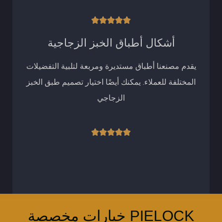
تصنيف





5
أشكال أطباق الخبز الزجاجية
من
يقدم مصنعنا أطباق مستديرة ومربعة لتلبية التفضيلات
5
المختلفة للعملاء. يمكنك أيضًا اختيار تصميم طبق الخبز
الزجاجي
تصنيف





5
من
5
PIELOCK خيارات مخصصة