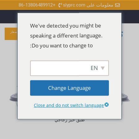
خطي
معلومات على slyprc.com
+86-13806489912
و
ف
ي
ل
لى
ا
ي
و
ي
ت
س
ت
ن
س
ب
ي
ك
لمحتوى
آ
و
و
د
We've detected you might be
ب
ك
ب
إ
-
ن
القائمة
قائمة الطعام
احصل على عرض أسعار
ف
speaking a different language.
مجاني
الرئيسية
Do you want to change to:
البيع بالجملة
طبق
EN
خَبز زجاجي
Change Language
Close and do not switch language
الصفحة الرئيسية
أرشيف المنتج
طبق خَبز زجاجي