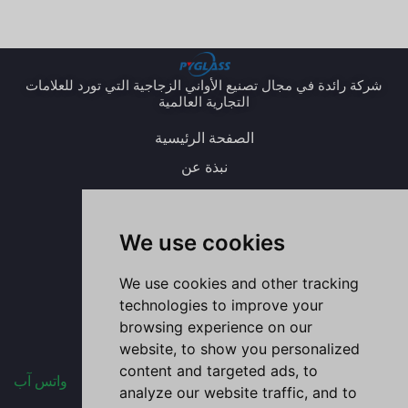
شركة رائدة في مجال تصنيع الأواني الزجاجية التي تورد للعلامات
التجارية العالمية
الصفحة الرئيسية
نبذة عن
المنتج
المدونة
We use cookies
اتصل بنا
ي
ل
ا
ف
و
We use cookies and other tracking
و
ي
ن
ي
ا
ت
ن
س
س
ت
ي
ك
ت
ب
س
technologies to improve your
و
د
ق
و
آ
ب
إ
ر
ك
ب
browsing experience on our
ن
ا
-
م
ف
website, to show you personalized
content and targeted ads, to
واتس آب
analyze our website traffic, and to