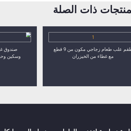
منتجات ذات الصلة
طقم علب طعام زجاجي مكون من 9 قطع
صندوق غد
مع غطاء من الخيزران
وسكين وحقي