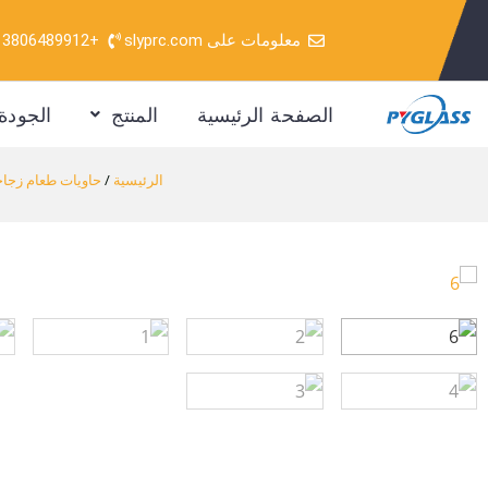
خطي
معلومات على slyprc.com
+86-13806489912
لى
لمحتوى
الصفحة الرئيسية
المنتج
الجودة
الرئيسية
/
حاويات طعام زجاجي