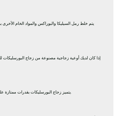
يتم خلط رمل السيليكا والبوراكس والمواد الخام الأخرى ب
إذا كان لديك أوعية زجاجية مصنوعة من زجاج البورسليكات لل
يتميز زجاج البورسليكات بقدرات ممتازة على مقاومة التآكل. وبالتالي، ستحتفظ الأواني الزجاجية بجمالها لفترة طويلة جدًا من الزمن.