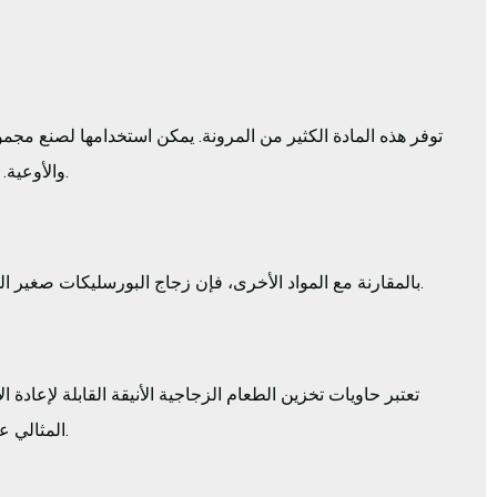
توفر هذه المادة الكثير من المرونة. يمكن استخدامها لصنع مجم
والأوعية. إنها متعددة الاستخدامات لدرجة أنها تستخدم حتى في المختبرات العلمية والبناء والهندسة.
بالمقارنة مع المواد الأخرى، فإن زجاج البورسليكات صغير الحجم من حيث التصميم والحجم. وهذا يجعل من السهل تغليف المنتجات وشحنها وتسليمها.
تعتبر حاويات تخزين الطعام الزجاجية الأنيقة القابلة لإعاد
المثالي على التحكم في حصصك الغذائية وستتناسب مع أي حقيبة لتحضير الوجبات أو حقيبة الغداء.