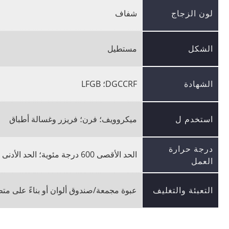
لون الزجاج
شفاف
الشكل
مستطيل
الشهادة
DGCCRF؛ LFGB
استخدم ل
ميكروويف؛ فرن؛ فريزر وغسالة أطباق
درجة حرارة
الحد الأقصى 600 درجة مئوية؛ الحد الأدنى -40 درجة مئوية؛ الصدمة الحرارية 120 درجة مئوية
العمل
التعبئة والتغليف
عبوة مجمعة/صندوق ألوان أو بناءً على متط