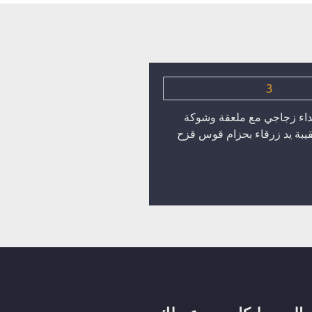
اء زجاجي مع ملعقة وشوكة
بة يد زرقاء بحزام قوس قزح