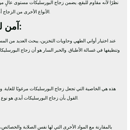
نظرًا لأنه مقاوم للبقع، يضمن زجاج البورسليكات مستوى عالٍ م
الأنواع الأخرى من الزجاج أن تفقد القليل من شفافيتها عند التزجيج والتلطيف. وهذا لا ينطبق على زجاج البورسليكات.
آمن للاستخدام في الميكروويف وغسالة الصحون:
عند اختيار أواني الطهي وحاويات التخزين، يبحث العديد من الم
وتنظيفها في غسالة الأطباق. والخبر السار هو أن زجاج البورسل
هذه هي الخاصية التي تجعل زجاج البورسليكات مرغوبًا للغاية. و
القول بأن زجاج البورسليكات أبدي هو نوع من المبالغة بعض الشيء، إلا أنه يمكن أن يخدم عدة أجيال دون أن تتغير خصائصه أو قوته.
بالمقارنة مع المواد الأخرى التي لها نفس الصلابة والخصائص،