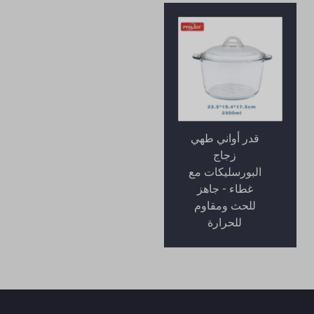
قدر أواني طهي
زجاج
البورسليكات مع
غطاء - جاهز
للحث ومقاوم
للحرارة