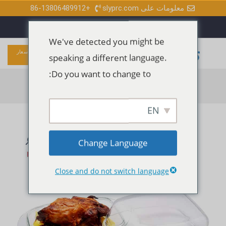
خطي
معلومات على slyprc.com
+86-13806489912
و
ف
ي
ل
لى
ا
ي
و
ي
ت
س
ت
ن
س
ب
ي
ك
لمحتوى
آ
و
و
د
We've detected you might be
ب
ك
ب
إ
-
ن
القائمة
قائمة الطعام
احصل على عرض أسعار
ف
speaking a different language.
مجاني
الرئيسية
Do you want to change to:
الرئيسية
/
طاجن زجاجي
/ طاجن عالي الجودة مبيعًا في أمازون
EN
Change Language
Close and do not switch language