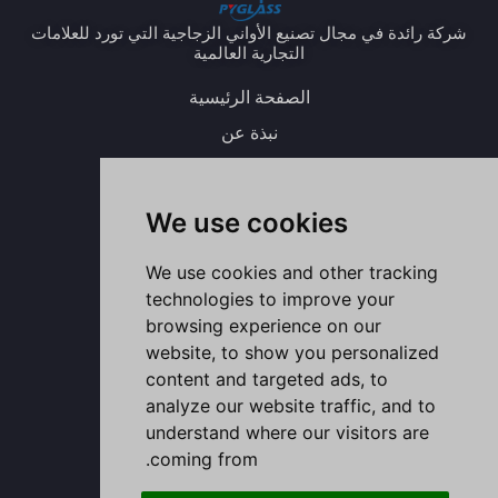
شركة رائدة في مجال تصنيع الأواني الزجاجية التي تورد للعلامات
التجارية العالمية
الصفحة الرئيسية
نبذة عن
المنتج
المدونة
We use cookies
اتصل بنا
ي
ل
ا
ف
و
We use cookies and other tracking
و
ي
ن
ي
ا
ت
ن
س
س
ت
technologies to improve your
ي
ك
ت
ب
س
و
د
ق
و
آ
ب
إ
ر
ك
ب
browsing experience on our
ن
ا
-
م
ف
website, to show you personalized
content and targeted ads, to
واتس آب
analyze our website traffic, and to
understand where our visitors are
حاويات تخزين الزجاج السائبة
coming from.
كوب زجاجي مع غطاء بالجملة