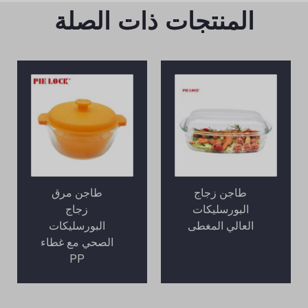
المنتجات ذات الصلة
طاجن زجاج
طاجن مرق
البورسليكات
زجاج
العالي المغطى
البورسليكات
الصحي مع غطاء
PP