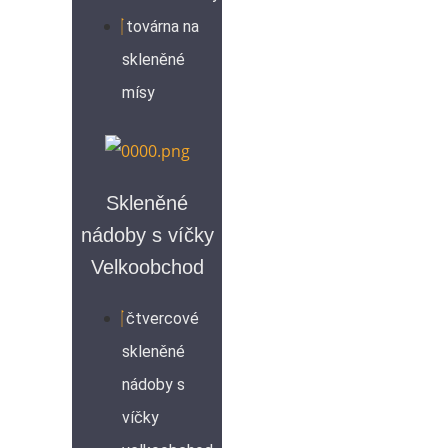
továrna na
skleněné
mísy
Skleněné
nádoby s víčky
Velkoobchod
čtvercové
skleněné
nádoby s
víčky