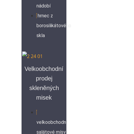
nádobí
hrnec z
borosilikátového
skla
Velkoobchodní
prodej
skleněných
misek
velkoobchodní
salátové mísy