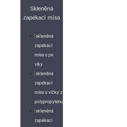
Skleněná
zapékací mísa
skleněná
zapékací
mísa s pe
víky
skleněná
zapékací
mísa s víčky z
polypropylenu
skleněná
zapékací