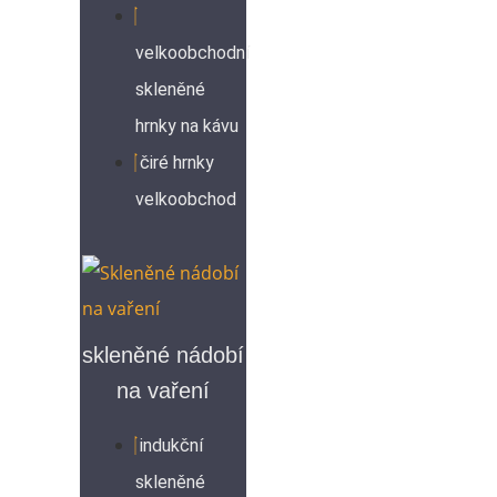
velkoobchodní
skleněné
hrnky na kávu
čiré hrnky
velkoobchod
skleněné nádobí
na vaření
indukční
skleněné