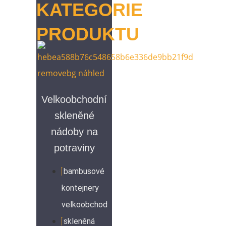
KATEGORIE
PRODUKTU
Velkoobchodní
skleněné
nádoby na
potraviny
bambusové
kontejnery
velkoobchod
skleněná