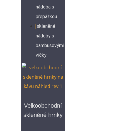
nádoba s
přepážkou
skleněné
nádoby s
bambusovými
víčky
Velkoobchodní
skleněné hrnky