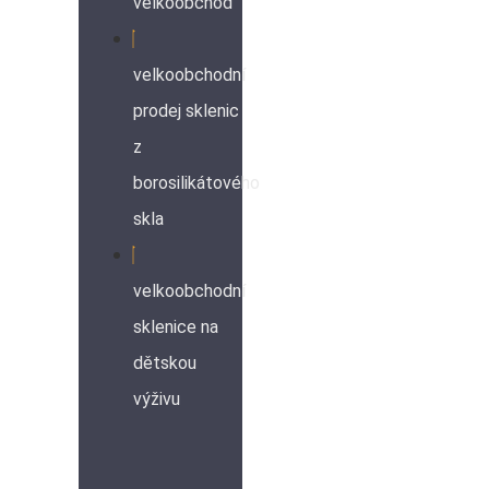
velkoobchod
velkoobchodní
prodej sklenic
z
borosilikátového
skla
velkoobchodní
sklenice na
dětskou
výživu