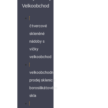
Velkoobchod
čtvercové
skleněné
nádoby s
víčky
velkoobchod
velkoobchodní
prodej sklenic z
borosilikátového
skla