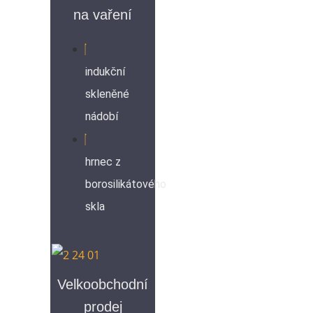
na vaření
indukční
skleněné
nádobí
hrnec z
borosilikátového
skla
Velkoobchodní
prodej