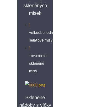
skleněných
misek
velkoobchodní
salátové mísy
továrna na
skleněné
mísy
Skleněné
nádoby s víčky