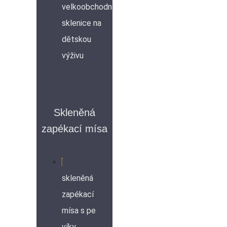
velkoobchodní
sklenice na
dětskou
výživu
Skleněná
zapékací mísa
skleněná
zapékací
mísa s pe
víky