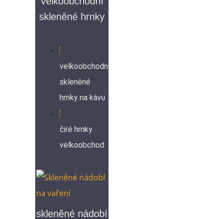
Velkoobchodní
skleněné hrnky
velkoobchodní
skleněné
hrnky na kávu
čiré hrnky
velkoobchod
skleněné nádobí