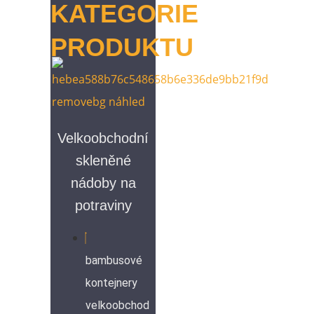
KATEGORIE
PRODUKTU
Velkoobchodní
skleněné
nádoby na
potraviny
bambusové
kontejnery
velkoobchod