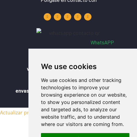
Póngase en contacto con
Y
L
I
F
W
o
i
n
a
h
u
n
s
c
a
t
k
t
e
t
u
e
a
b
s
b
d
g
o
a
e
i
r
o
p
n
a
k
p
m
-
f
WhatsAPP
recipientes de vidrio a granel
We use cookies
vaso de vidrio con tapa al por mayor
We use cookies and other tracking
vasos de cristal al por mayor
technologies to improve your
envases de vidrio para alimentos al por mayor
browsing experience on our website,
to show you personalized content
mapa del sitio
and targeted ads, to analyze our
Actualizar preferencias de cookies
website traffic, and to understand
where our visitors are coming from.