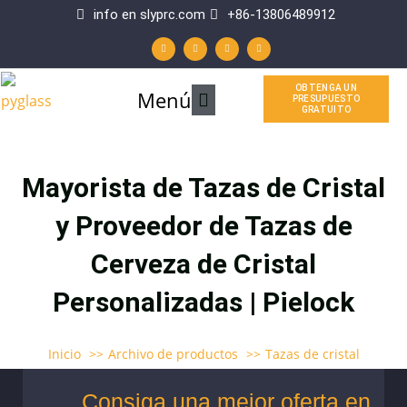
Ir
info en slyprc.com
+86-13806489912
W
F
Y
L
al
h
a
o
i
a
c
u
n
t
e
t
k
contenido
s
b
u
e
a
o
b
d
p
o
e
i
OBTENGA UN
Menú
Menú
p
k
n
PRESUPUESTO
-
GRATUITO
f
principal
Mayorista de Tazas de Cristal
y Proveedor de Tazas de
Cerveza de Cristal
Personalizadas | Pielock
Inicio
Archivo de productos
Tazas de cristal
Consiga una mejor oferta en