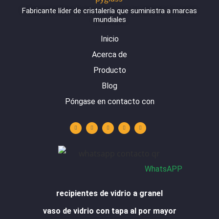
Fabricante líder de cristalería que suministra a marcas
mundiales
Inicio
Acerca de
Producto
Blog
Póngase en contacto con
Y
L
I
F
W
o
i
n
a
h
u
n
s
c
a
t
k
t
e
t
u
e
a
b
s
b
d
g
o
a
e
i
r
o
p
n
a
k
p
m
-
f
WhatsAPP
recipientes de vidrio a granel
vaso de vidrio con tapa al por mayor