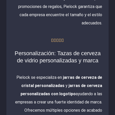
promociones de regalos, Pielock garantiza que
cada empresa encuentre el tamaño y el estilo
adecuados.
Valorado





con
Personalización: Tazas de cerveza
5
de vidrio personalizadas y marca
de
5
Pielock se especializa en
jarras de cerveza de
cristal personalizadas
y
jarras de cerveza
personalizadas con logotipo
ayudando a las
empresas a crear una fuerte identidad de marca.
Ofrecemos múltiples opciones de acabado