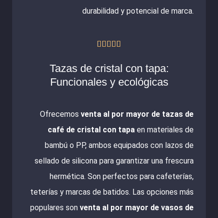
durabilidad y potencial de marca.
Valorado





con
Tazas de cristal con tapa:
5
Funcionales y ecológicas
de
5
Ofrecemos
venta al por mayor de tazas de
café de cristal con tapa
en materiales de
bambú o PP, ambos equipados con lazos de
sellado de silicona para garantizar una frescura
hermética. Son perfectos para cafeterías,
teterías y marcas de batidos. Las opciones más
populares son
venta al por mayor de vasos de