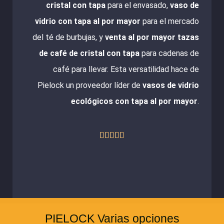
cristal con tapa
para el envasado,
vaso de
vidrio con tapa al por mayor
para el mercado
del té de burbujas, y
venta al por mayor tazas
de café de cristal con tapa
para cadenas de
café para llevar. Esta versatilidad hace de
Pielock un proveedor líder de
vasos de vidrio
ecológicos con tapa al por mayor
.
Valorado





con
5
de
5
PIELOCK Varias opciones