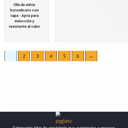
Olla de vidrio
borosilicato con
tapa - Apta para
inducción y
resistente al calor
1
2
3
4
5
6
→