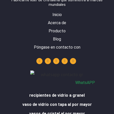
Fabricante líder de cristalería que suministra a marcas
mundiales
Inicio
Acerca de
Producto
Blog
Póngase en contacto con
Y
L
I
F
W
o
i
n
a
h
u
n
s
c
a
t
k
t
e
t
u
e
a
b
s
b
d
g
o
a
e
i
r
o
p
n
a
k
p
m
-
f
WhatsAPP
recipientes de vidrio a granel
vaso de vidrio con tapa al por mayor
vasos de cristal al por mayor