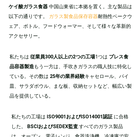
ケイ酸ガラス食器
中国山東省に本拠を置く。主な製品は
以下の通りです。
ガラス製食品保存容器
耐熱性ベークウ
ェア、ボトル、フードウォーマー、そして様々な革新的
アクセサリー。
私たちは
従業員300人以上の2つの工場
1つは
プレス食
品容器製造
もう一方は、手吹きガラスの職人技に特化し
ている。その数は
25年の業界経験
キャセロール、パイ
皿、サラダボウル、まな板、収納セットなど、幅広い製
品を提供している。
私たちの工場は
ISO9001およびISO14001認証
に合格
した。
BSCIおよびSEDEX監査
.すべてのガラス製品
は、オーブン、電子レンジ、食器洗浄機、冷凍庫で安