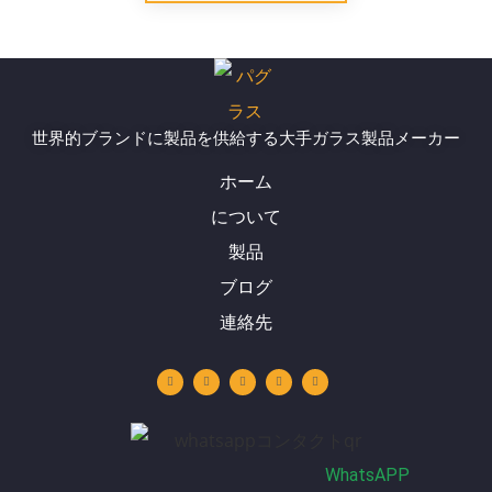
世界的ブランドに製品を供給する大手ガラス製品メーカー
ホーム
について
製品
ブログ
連絡先
Y
リ
イ
フ
W
o
ン
ン
ェ
h
u
ク
ス
イ
a
t
ト
タ
ス
t
u
イ
グ
ブ
s
b
ン
ラ
ッ
a
e
ム
ク
p
p
WhatsAPP