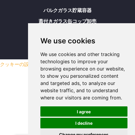
バルクガラス貯蔵容器
蓋付きガラス缶コップ卸売
ガラスコップ卸売
We use cookies
ガラス食品容器卸売
サイトマップ
We use cookies and other tracking
technologies to improve your
クッキーの設定を更新する
browsing experience on our website,
to show you personalized content
and targeted ads, to analyze our
website traffic, and to understand
where our visitors are coming from.
I agree
I decline
Change my preferences