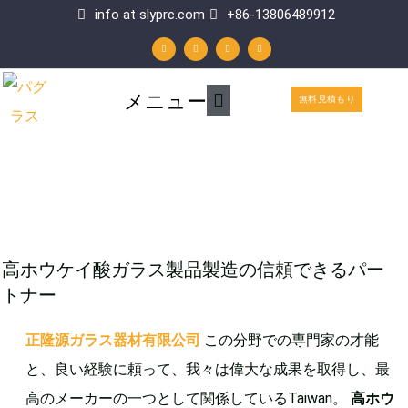
内
info at slyprc.com
+86-13806489912
W
フ
Y
リ
容
h
ェ
o
ン
a
イ
u
ク
t
ス
t
ト
を
s
ブ
u
イ
a
ッ
b
ン
p
ク
e
メ
メニュー
p
ス
無料見積もり
イ
キ
ン
ッ
メ
プ
ニ
ュ
高ホウケイ酸ガラス製品製造の信頼できるパー
ー
トナー
正隆源ガラス器材有限公司
この分野での専門家の才能
と、良い経験に頼って、我々は偉大な成果を取得し、最
高のメーカーの一つとして関係しているTaiwan。
高ホウ