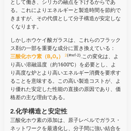
として働き、シリカの融点を下げるからであ
る。これによりエネルギーと製造時間を節約で
きますが、その代償として分子構造が安定しな
くなります。
しかしホウケイ酸ガラスは、これらのフラック
ス剤の一部を重要な成分に置き換えている：
2
{#ref-2}
三酸化ホウ素（B₂O₃）
.この変化は、よ
り高い溶融温度（約1600℃）を必要とし、よ
り高度な炉とより高いエネルギー消費を要求す
ることを意味する。この高い製造コストが、よ
り優れた安定した性能の直接の原因であり、価
格差の主な理由である。
2.化学構造と安定性
三酸化ホウ素の添加は、原子レベルでガラス・
ネットワークを最適化し、分子間に強い結合を