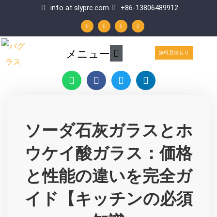
内
info at slyprc.com
+86-13806489912
W
フ
Y
リ
容
h
ェ
o
ン
a
イ
u
ク
t
ス
t
ト
を
s
ブ
u
イ
a
ッ
b
ン
p
ク
e
メ
メニュー
p
ス
無料見積もり
イ
キ
W
フ
ツ
リ
ン
h
ェ
イ
ン
ッ
a
イ
ッ
ク
メ
プ
t
ス
タ
ト
s
ニ
ブ
ー
イ
a
ッ
ン
ソーダ石灰ガラスとホ
ュ
p
ク
p
ー
ウケイ酸ガラス：価格
と性能の違いを完全ガ
イド【キッチンの必須