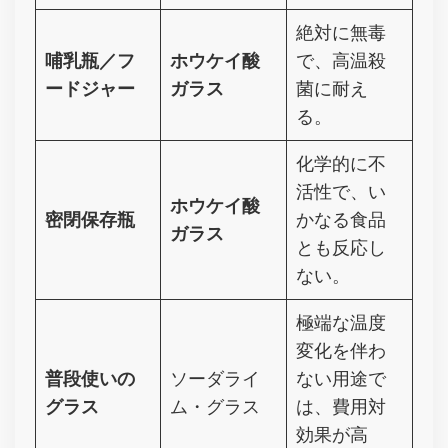
絶対に無毒
哺乳瓶／フ
ホウケイ酸
で、高温殺
ードジャー
ガラス
菌に耐え
る。
化学的に不
活性で、い
ホウケイ酸
密閉保存瓶
かなる食品
ガラス
とも反応し
ない。
極端な温度
変化を伴わ
普段使いの
ソーダライ
ない用途で
グラス
ム・グラス
は、費用対
効果が高