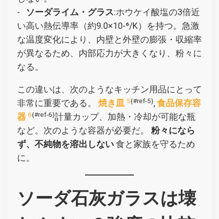
-
ソーダライム・グラス
:ホウケイ酸塩の3倍近
い高い熱伝導率（約9.0×10-⁶/K）を持つ。急激
な温度変化により、内壁と外壁の膨張・収縮率
が異なるため、内部応力が大きくなり、粉々に
なる。
この違いは、次のようなキッチン用品にとって
5
{#ref-5}
非常に重要である。
焼き皿
,
食品保存容
6
{#ref-6}
器
計量カップ、加熱・冷却が可能な瓶
など。次のような容器が必要だ。
粉々になら
ず、不純物を溶出しない
食と家族を守るため
に。
ソーダ石灰ガラスは壊