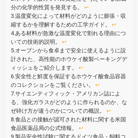
分の化学的性質を発見する。
↩︎
3.温度変化によって材料がどのように膨張・収
縮するかを理解するための工学ガイド。
↩︎
4.ある材料が急激な温度変化で割れる理由につ
いての技術的説明。
↩︎
5.オーブンから食卓まで安全に使えるように設
計された、高性能のホウケイ酸製ベーキングデ
ィッシュをご紹介します。
↩︎
6.安全性と鮮度を保証するホウケイ酸食品容器
のコレクションをご覧ください。
↩︎
7.サイエンティフィック・アメリカン誌によ
る、強化ガラスがどのように作られるのか、な
ぜ砕け方が違うのかについての概説。
↩︎
8.食品との接触が認可された材料に関する米国
食品医薬品局の公式情報。
↩︎
9.製品安全性試験に関するドイツ食品・飼料コ