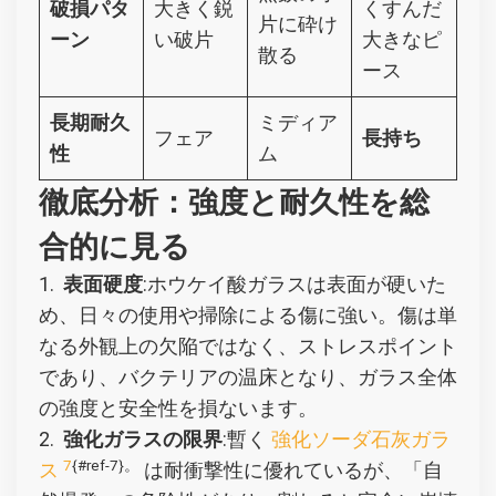
破損パタ
大きく鋭
くすんだ
片に砕け
ーン
い破片
大きなピ
散る
ース
長期耐久
ミディア
フェア
長持ち
性
ム
徹底分析：強度と耐久性を総
合的に見る
1.
表面硬度
:ホウケイ酸ガラスは表面が硬いた
め、日々の使用や掃除による傷に強い。傷は単
なる外観上の欠陥ではなく、ストレスポイント
であり、バクテリアの温床となり、ガラス全体
の強度と安全性を損ないます。
2.
強化ガラスの限界
:暫く
強化ソーダ石灰ガラ
7
{#ref-7}。
ス
は耐衝撃性に優れているが、「自