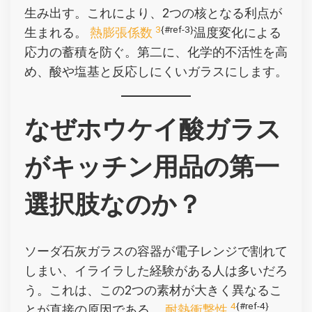
生み出す。これにより、2つの核となる利点が
3
{#ref-3}
生まれる。
熱膨張係数
温度変化による
応力の蓄積を防ぐ。第二に、化学的不活性を高
め、酸や塩基と反応しにくいガラスにします。
なぜホウケイ酸ガラス
がキッチン用品の第一
選択肢なのか？
ソーダ石灰ガラスの容器が電子レンジで割れて
しまい、イライラした経験がある人は多いだろ
う。これは、この2つの素材が大きく異なるこ
4
{#ref-4}
とが直接の原因である。
耐熱衝撃性
.