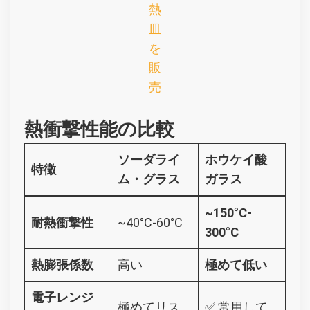
熱
皿
を
販
売
熱衝撃性能の比較
ソーダライ
ホウケイ酸
特徴
ム・グラス
ガラス
~150°C-
耐熱衝撃性
~40°C-60°C
300°C
熱膨張係数
高い
極めて低い
電子レンジ
極めてリス
✅ 常用して