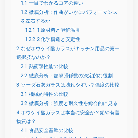
1.1
一目でわかるコアの違い
1.2
徹底分析：作曲がいかにパフォーマンス
を左右するか
1.2.1
1.原材料と溶解温度
1.2.2
2.化学構造と安定性
2
なぜホウケイ酸ガラスがキッチン用品の第一
選択肢なのか？
2.1
熱衝撃性能の比較
2.2
徹底分析：熱膨張係数の決定的な役割
3
ソーダ石灰ガラスは壊れやすい？強度の比較
3.1
機械的特性の比較
3.2
徹底分析：強度と耐久性を総合的に見る
4
ホウケイ酸ガラスは本当に安全か？鉛や有害
物質は？
4.1
食品安全基準の比較