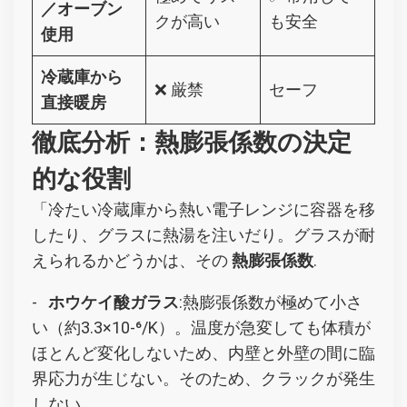
／オーブン
クが高い
も安全
使用
冷蔵庫から
❌ 厳禁
セーフ
直接暖房
徹底分析：熱膨張係数の決定
的な役割
「冷たい冷蔵庫から熱い電子レンジに容器を移
したり、グラスに熱湯を注いだり。グラスが耐
えられるかどうかは、その
熱膨張係数
.
-
ホウケイ酸ガラス
:熱膨張係数が極めて小さ
い（約3.3×10-⁶/K）。温度が急変しても体積が
ほとんど変化しないため、内壁と外壁の間に臨
界応力が生じない。そのため、クラックが発生
しない。