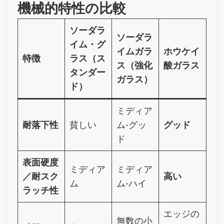
機械的特性の比較
ソーダラ
ソーダラ
イム・グ
イムガラ
ホウケイ
特徴
ラス（ス
ス（強化
酸ガラス
タンダー
ガラス）
ド）
ミディア
耐落下性
貧しい
ム-グッ
グッド
ド
表面硬度
ミディア
ミディア
／耐スク
高い
ム
ム-ハイ
ラッチ性
エッジの
無数の小