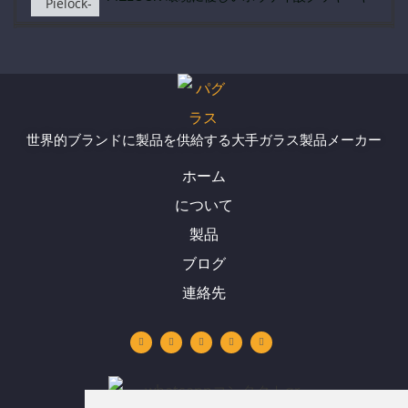
ロックキャッチ蓋付きピエロックハイホウケイ酸ガ
PIELOCK-環境に優しい竹蓋付き新しいデザイン
世界的ブランドに製品を供給する大手ガラス製品メーカー
PIELOCK-人気の気密ホウケイ酸ガラス食品瓶ア
ホーム
について
製品
ブログ
連絡先
Y
リ
イ
フ
W
o
ン
ン
ェ
h
u
ク
ス
イ
a
t
ト
タ
ス
t
u
イ
グ
ブ
s
b
ン
ラ
ッ
a
e
ム
ク
p
p