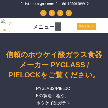
内
info at slyprc.com
+86-13806489912
W
フ
Y
リ
容
h
ェ
o
ン
a
イ
u
ク
t
ス
t
ト
を
s
ブ
u
イ
a
ッ
b
ン
p
ク
e
メ
メニュー
p
ス
無料見積もり
イ
キ
ン
ッ
メ
プ
信頼のホウケイ酸ガラス食器
ニ
メーカー PYGLASS /
ュ
ー
PIELOCKをご覧ください。
PYGLASS/PIELOC
Kの製造工程や、
ホウケイ酸ガラス