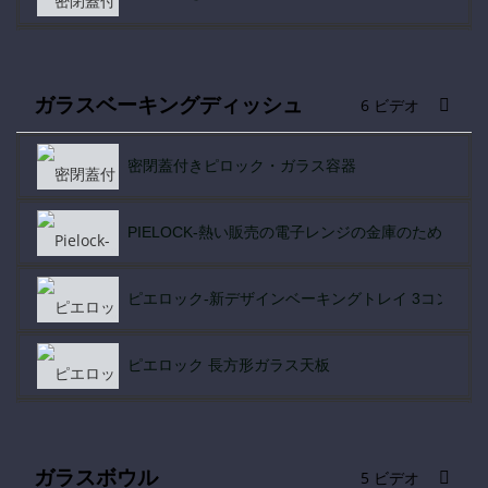
ピエロック・スナップ・カバー着脱式 レッド・パイ
ガラスベーキングディッシュ
6 ビデオ
ピエロック・レクト4セット（カラー蓋付
密閉蓋付きピロック・ガラス容器
ピエロック-独占販売 ステンレス蓋付密閉食品保存
PIELOCK-熱い販売の電子レンジの金庫のための
蓋付きガラスローフパン 高ホウケイ酸ガラス
ピエロック-新デザインベーキングトレイ 3コンパー
ウェーブデザインのニューグラス BPAフリーの蓋 
ピエロック 長方形ガラス天板
ウェーブデザインの新グラス BPAフリーの蓋
ピーロックスクエア 高品質ホウケイ酸ガラスベーク
ピエロック-新防漏深型ガラス容器セット
ガラスボウル
5 ビデオ