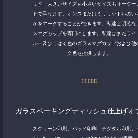
ます。大きいサイズも小さいサイズもオーダー
ドで承ります。オンスまたはミリリットルのい
かをマークすることができます。私達は明確な
スマグカップを専門にします。私達はまたライ
ルー及びこはく色のガラスマグカップおよび他
文色を提供します。
5





中
5
の
ガラスベーキングディッシュ仕上げオ
評
価
スクリーン印刷、パッド印刷、デジタル印刷、