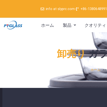
内
info at slyprc.com
+86-138064899
容
を
ホーム
製品
クオリティ
ス
キ
ッ
プ
卸売り
ガラ
ホーム