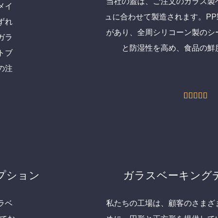
当社の蓋は、ご注文のガラス製
メイ
ュに合わせて製造されます。P
ずれ
があり、全周シリコーン製のシ
ガラ
と防湿性を高め、食品の鮮
トブ
の注
5





中
5
の
評
価
プション
ガラスベーキング
ラベ
私たちの工場は、顧客のさまざ