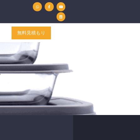
W
フ
Y
リ
h
ェ
o
ン
a
イ
u
ク
t
ス
t
ト
s
ブ
u
イ
a
ッ
b
ン
p
ク
e
p
無料見積もり
ュ