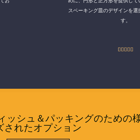
てお
めに、円形と正方形を提供して
スベーキング皿のデザインを選
す。
5





中
5
の
評
価
グディッシュ＆パッキングのための
ズされたオプション