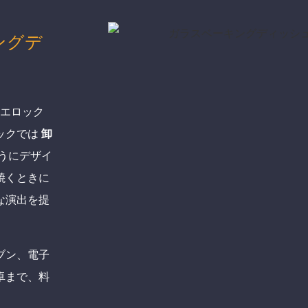
ングデ
エロック
ックでは
卸
うにデザイ
焼くときに
な演出を提
ブン、電子
卓まで、料