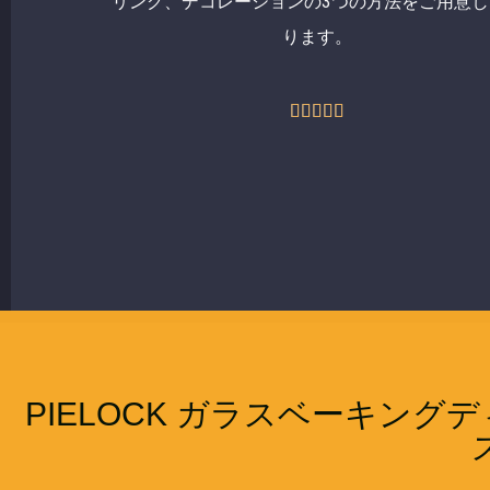
リング、デコレーションの3つの方法をご用意し
ります。
5





中
5
の
評
価
PIELOCK ガラスベーキン