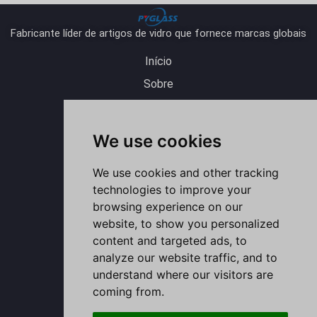
Fabricante líder de artigos de vidro que fornece marcas globais
Início
Sobre
Produto
Blog
We use cookies
Contato
Y
L
I
F
W
We use cookies and other tracking
o
i
n
a
h
u
n
s
c
a
technologies to improve your
t
k
t
e
t
u
e
a
b
s
b
d
g
o
a
browsing experience on our
e
i
r
o
p
n
a
k
p
website, to show you personalized
m
-
f
content and targeted ads, to
analyze our website traffic, and to
understand where our visitors are
coming from.