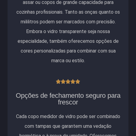
assar ou copos de grande capacidade para
cozinhas profissionais. Tanto as onças quanto os
mililitros podem ser marcados com precisão.
Embora o vidro transparente seja nossa
especialidade, também oferecemos opções de
cores personalizadas para combinar com sua
marca ou estilo.
Classificado





como
Opções de fechamento seguro para
5
frescor
de
Cada copo medidor de vidro pode ser combinado
5
com tampas que garantem uma vedação
hermética e à prova de umidade. Oferecemos