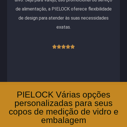
de alimentação, a PIELOCK oferece flexibilidade
de design para atender às suas necessidades
exatas.
Classificado





como
5
de
5
PIELOCK Várias opções
personalizadas para seus
copos de medição de vidro e
embalagem