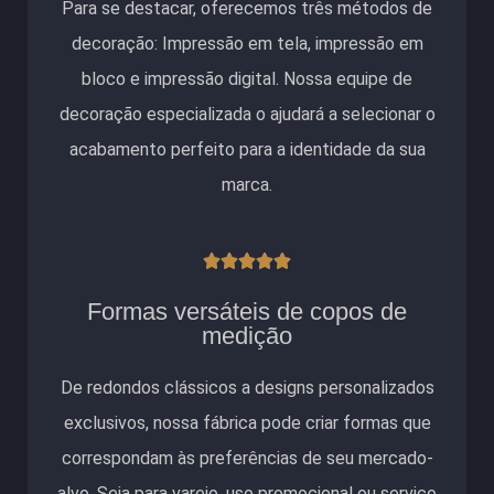
Para se destacar, oferecemos três métodos de
decoração: Impressão em tela, impressão em
bloco e impressão digital. Nossa equipe de
decoração especializada o ajudará a selecionar o
acabamento perfeito para a identidade da sua
marca.
Classificado





como
Formas versáteis de copos de
5
medição
de
De redondos clássicos a designs personalizados
5
exclusivos, nossa fábrica pode criar formas que
correspondam às preferências de seu mercado-
alvo. Seja para varejo, uso promocional ou serviço