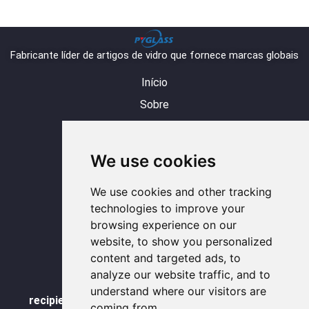
Fabricante líder de artigos de vidro que fornece marcas globais
Início
Sobre
Produto
Blog
We use cookies
Contato
Y
L
I
F
W
We use cookies and other tracking
o
i
n
a
h
u
n
s
c
a
t
k
t
e
t
technologies to improve your
u
e
a
b
s
b
d
g
o
a
browsing experience on our
e
i
r
o
p
n
a
k
p
website, to show you personalized
m
-
f
content and targeted ads, to
WhatsAPP
analyze our website traffic, and to
understand where our visitors are
recipientes de armazenamento de vidro a granel
coming from.