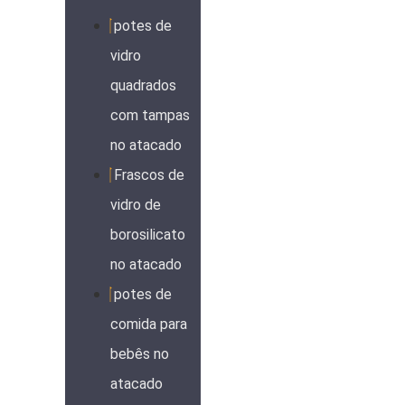
potes de
vidro
quadrados
com tampas
no atacado
Frascos de
vidro de
borosilicato
no atacado
potes de
comida para
bebês no
atacado