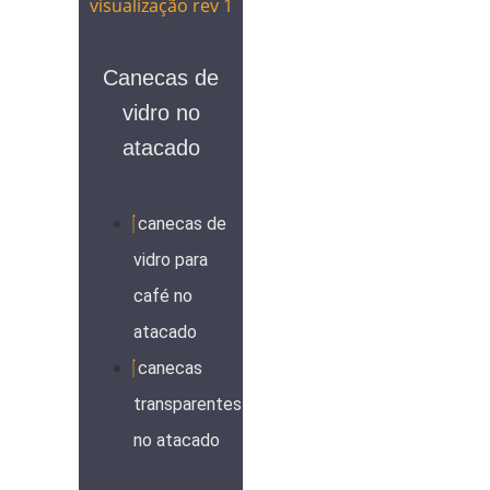
Canecas de
vidro no
atacado
canecas de
vidro para
café no
atacado
canecas
transparentes
no atacado