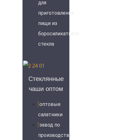
для
приготовления
пищи из
боросиликатного
стекла
Стеклянные
чаши оптом
оптовые
салатники
завод по
производству