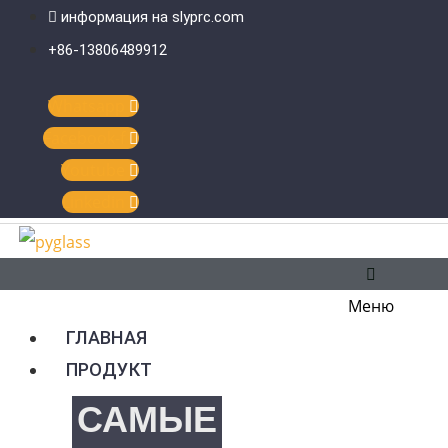
Перейти
Главное
информация на slyprc.com
к
меню
+86-13806489912
содержимому
Whatsapp
Facebook-f
Youtube
Linkedin
Меню
ГЛАВНАЯ
ПРОДУКТ
САМЫЕ