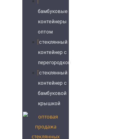
бамбуковые
контейнеры
оптом
стеклянный
контейнер с
перегородкой
стеклянный
контейнер с
бамбуковой
крышкой