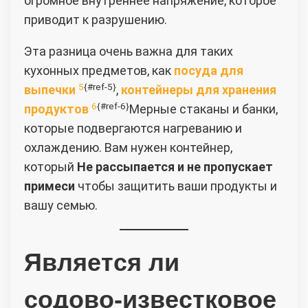
огромное внутреннее напряжение, которое
приводит к разрушению.
Эта разница очень важна для таких
кухонных предметов, как
посуда для
5
{#ref-5}
выпечки
,
контейнеры для хранения
6
{#ref-6}
продуктов
Мерные стаканы и банки,
которые подвергаются нагреванию и
охлаждению. Вам нужен контейнер,
который
Не рассыпается и не пропускает
примеси
чтобы защитить ваши продукты и
вашу семью.
Является ли
содово-известковое