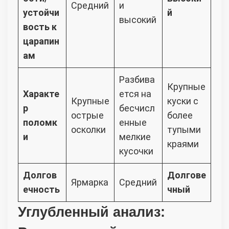
Средний
и
устойчи
й
высокий
вость к
царапин
ам
Разбива
Крупные
Характе
ется на
Крупные
куски с
р
бесчисл
острые
более
поломк
енные
осколки
тупыми
и
мелкие
краями
кусочки
Долгов
Долгове
Ярмарка
Средний
ечность
чный
Углубленный анализ: