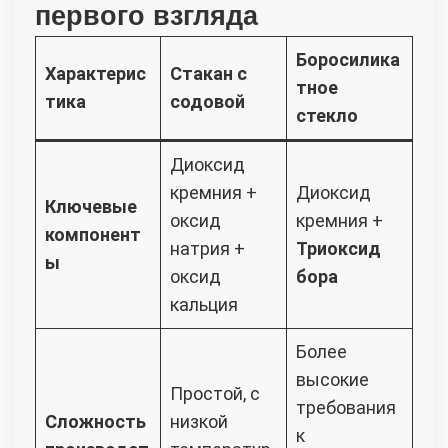
первого взгляда
Боросилика
Характерис
Стакан с
тное
тика
содовой
стекло
Диоксид
кремния +
Диоксид
Ключевые
оксид
кремния +
компонент
натрия +
Триоксид
ы
оксид
бора
кальция
Более
высокие
Простой, с
требования
Сложность
низкой
к