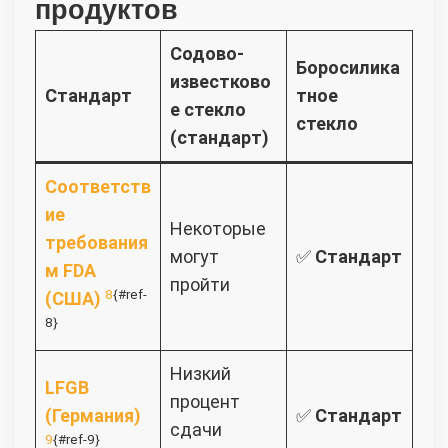
продуктов
Содово-
Боросилика
известково
Стандарт
тное
е стекло
стекло
(стандарт)
Соответств
ие
Некоторые
требования
могут
✅
Стандарт
м FDA
пройти
8
{#ref-
(США)
8}
Низкий
LFGB
процент
(Германия)
✅
Стандарт
сдачи
9
{#ref-9}