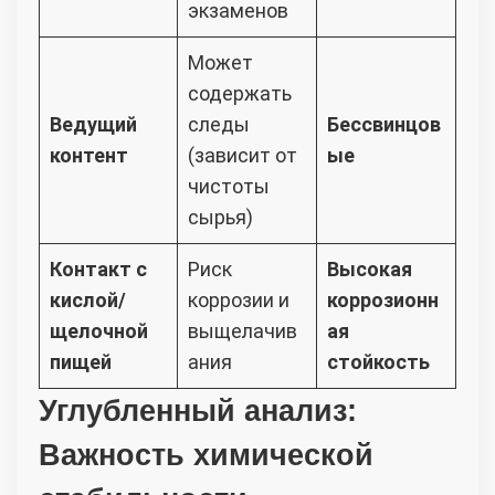
экзаменов
Может
содержать
Ведущий
следы
Бессвинцов
контент
(зависит от
ые
чистоты
сырья)
Контакт с
Риск
Высокая
кислой/
коррозии и
коррозионн
щелочной
выщелачив
ая
пищей
ания
стойкость
Углубленный анализ:
Важность химической