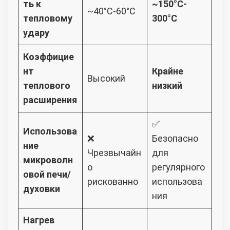
ть к
~150°C-
~40°C-60°C
тепловому
300°C
удару
Коэффицие
нт
Крайне
Высокий
теплового
низкий
расширения
✅
Использова
❌
Безопасно
ние
Чрезвычайн
для
микроволн
о
регулярного
овой печи/
рискованно
использова
духовки
ния
Нагрев