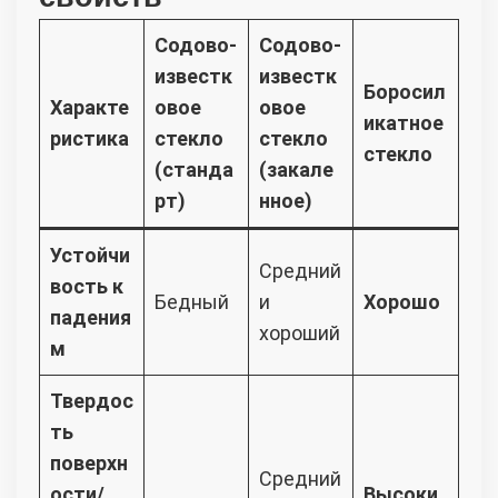
Содово-
Содово-
известк
известк
Боросил
Характе
овое
овое
икатное
ристика
стекло
стекло
стекло
(станда
(закале
рт)
нное)
Устойчи
Средний
вость к
Бедный
и
Хорошо
падения
хороший
м
Твердос
ть
поверхн
Средний
ости/
Высоки