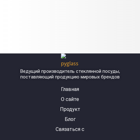
Ведущий производитель стеклянной посуды,
поставляющий продукцию мировых брендов
Главная
О сайте
Продукт
Блог
Связаться с
Y
L
I
F
W
o
i
n
a
h