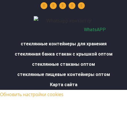
u
n
s
c
a
t
k
t
e
t
u
e
a
b
s
b
d
g
o
a
e
i
r
o
p
n
a
k
p
m
-
f
WhatsAPP
стеклянные контейнеры для хранения
стеклянная банка стакан с крышкой оптом
стеклянные стаканы оптом
стеклянные пищевые контейнеры оптом
Карта сайта
Обновить настройки cookies