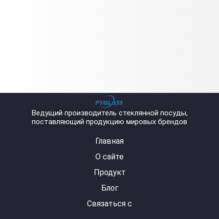
Ведущий производитель стеклянной посуды,
поставляющий продукцию мировых брендов
Главная
О сайте
Продукт
Блог
Связаться с
Y
L
I
F
W
o
i
n
a
h