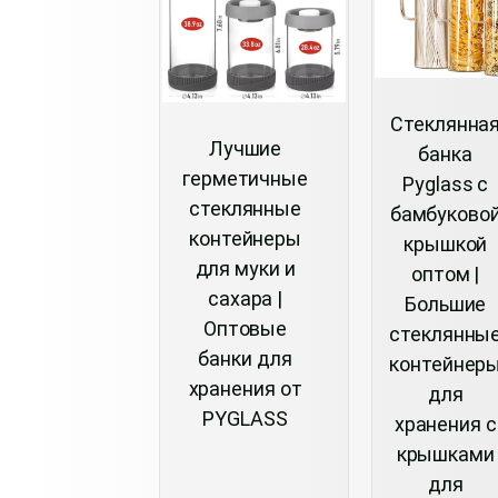
Стеклянна
Лучшие
банка
герметичные
Pyglass с
стеклянные
бамбуково
контейнеры
крышкой
для муки и
оптом |
сахара |
Большие
Оптовые
стеклянны
банки для
контейнер
хранения от
для
PYGLASS
хранения с
крышками
для