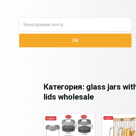
邮
箱
OK
Категория: glass jars wit
lids wholesale