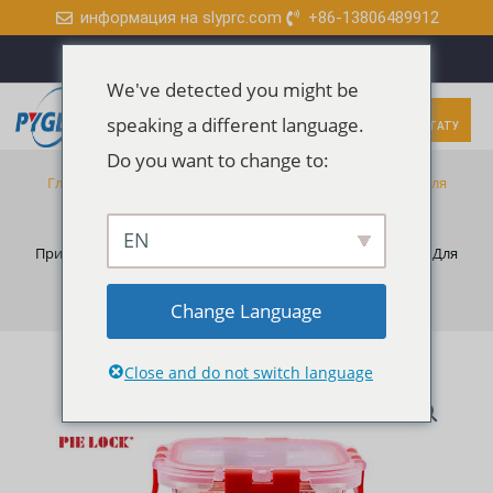
Перейти
информация на slyprc.com
+86-13806489912
W
F
Y
L
к
h
a
o
i
a
c
u
n
t
e
t
k
содержимому
s
b
u
e
We've detected you might be
a
o
b
d
p
o
e
i
Главное
Меню
ПОЛУЧИТЬ
p
k
n
speaking a different language.
БЕСПЛАТНУЮ ЦИТАТУ
-
f
меню
Do you want to change to:
Главная
/
Оптовая Продажа Стеклянных Контейнеров Для
Пищевых Продуктов
/ Стеклянные Контейнеры Для
EN
Приготовления Еды, BPA Free Стеклянные Коробки Bento Для
Обеда
Change Language
Close and do not switch language