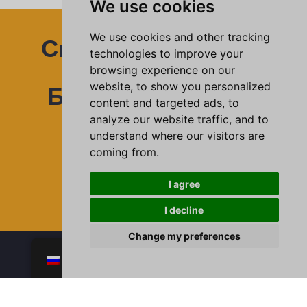
We use cookies
We use cookies and other tracking
Свяжитесь С Нами
technologies to improve your
Для Получения
browsing experience on our
website, to show you personalized
Более Подробной
content and targeted ads, to
Информации
analyze our website traffic, and to
understand where our visitors are
coming from.
СВЯЖИТЕСЬ С НАМИ
I agree
I decline
Change my preferences
Ведущий производитель стеклянной посуды,
RU
поставляющий продукцию мировых брендов
Главная