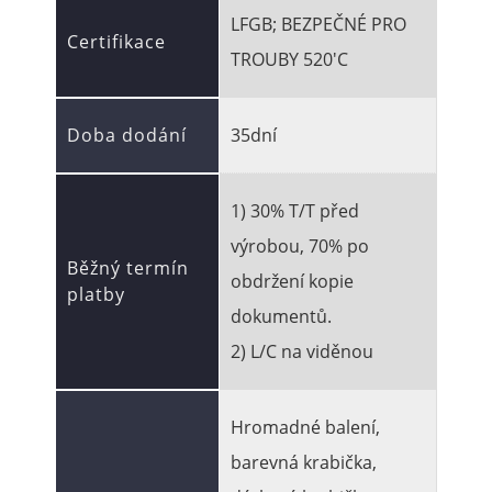
LFGB; BEZPEČNÉ PRO
Certifikace
TROUBY 520'C
Doba dodání
35dní
1) 30% T/T před
výrobou, 70% po
Běžný termín
obdržení kopie
platby
dokumentů.
2) L/C na viděnou
Hromadné balení,
barevná krabička,