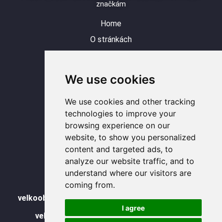
značkám
Home
O stránkách
Produkt
Blog
We use cookies
Kontakt
Y
L
I
F
W
We use cookies and other tracking
o
i
n
a
h
u
n
s
c
a
technologies to improve your
t
k
t
e
t
u
e
a
b
s
b
d
g
o
a
browsing experience on our
e
i
r
o
p
n
a
k
p
website, to show you personalized
m
-
f
content and targeted ads, to
WhatsAPP
analyze our website traffic, and to
understand where our visitors are
velkoobjemové skleněné kontejnery
coming from.
velkoobchodní prodej skleněných pohárů s víčkem
I agree
velkoobchodní prodej skleněných pohárů