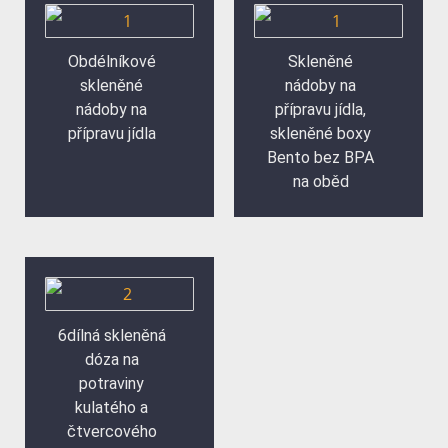
Obdélníkové
Skleněné
skleněné
nádoby na
nádoby na
přípravu jídla,
přípravu jídla
skleněné boxy
Bento bez BPA
na oběd
6dílná skleněná
dóza na
potraviny
kulatého a
čtvercového