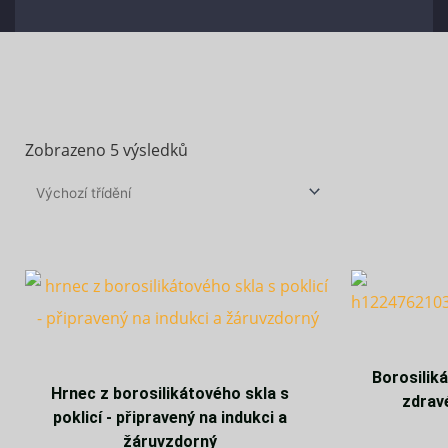
Zobrazeno 5 výsledků
Borosilik
Hrnec z borosilikátového skla s
zdrav
poklicí - připravený na indukci a
žáruvzdorný