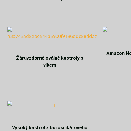
Amazon Hot
Žáruvzdorné oválné kastroly s
víkem
Vysoký kastrol z borosilikátového