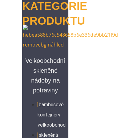
KATEGORIE
PRODUKTU
Velkoobchodní
skleněné
nádoby na
potraviny
bambusové
kontejnery
velkoobchod
skleněná