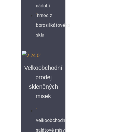
nádobí
hrnec z
borosilikátového
skla
Velkoobchodní
prodej
skleněných
misek
velkoobchodní
salátové mísy