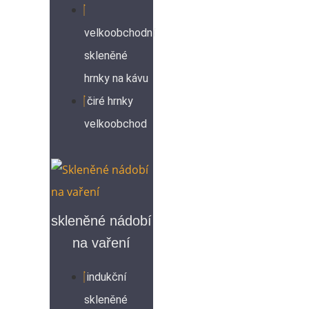
velkoobchodní
skleněné
hrnky na kávu
čiré hrnky
velkoobchod
skleněné nádobí
na vaření
indukční
skleněné