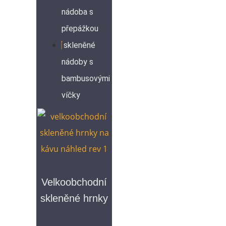
nádoba s
přepážkou
skleněné
nádoby s
bambusovými
víčky
Velkoobchodní
skleněné hrnky