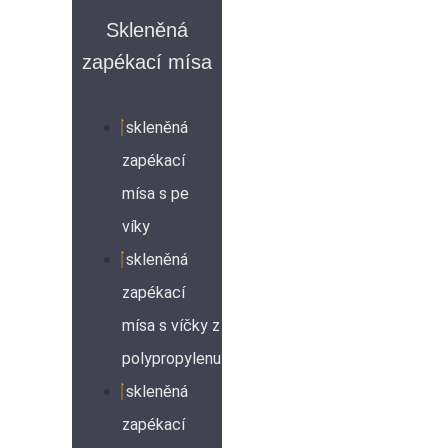
Skleněná
zapékací mísa
skleněná
zapékací
mísa s pe
víky
skleněná
zapékací
mísa s víčky z
polypropylenu
skleněná
zapékací