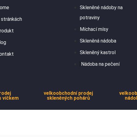
ome
Skleněné nádoby na
potraviny
 stránkách
Míchací mísy
rodukt
Skleněná nádoba
log
Skleněný kastrol
ontakt
Nádoba na pečení
rodej
velkoobchodní prodej
velkoob
s víčkem
skleněných pohárů
nádo