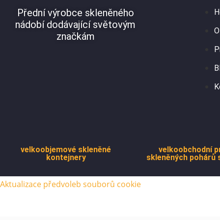
Přední výrobce skleněného
H
nádobí dodávající světovým
O
značkám
P
B
K
velkoobjemové skleněné
velkoobchodní p
kontejnery
skleněných pohárů 
Aktualizace předvoleb souborů cookie