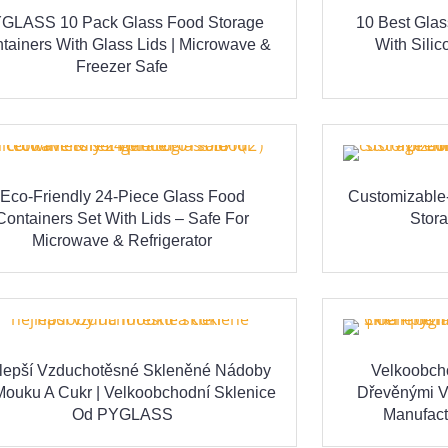
GLASS 10 Pack Glass Food Storage
10 Best Glas
tainers With Glass Lids | Microwave &
With Sili
Freezer Safe
Eco-Friendly 24-Piece Glass Food
Customizable-
Containers Set With Lids – Safe For
Stora
Microwave & Refrigerator
lepší Vzduchotěsné Skleněné Nádoby
Velkoobch
ouku A Cukr | Velkoobchodní Sklenice
Dřevěnými V
Od PYGLASS
Manufact