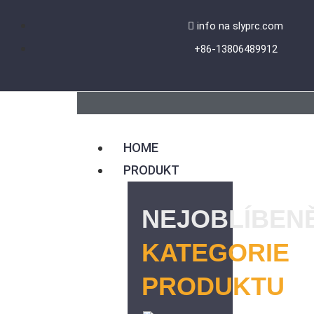
Přeskočit
info na slyprc.com
na
+86-13806489912
obsah
HOME
PRODUKT
NEJOBLÍBENĚ
KATEGORIE
PRODUKTU