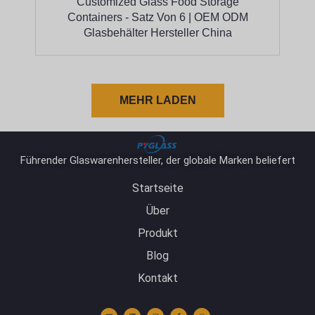
Customized Glass Food Storage
Containers - Satz Von 6 | OEM ODM
Glasbehälter Hersteller China
MEHR LADEN
Führender Glaswarenhersteller, der globale Marken beliefert
Startseite
Über
Produkt
Blog
Kontakt
Y
L
I
F
W
o
i
n
a
h
u
n
s
c
a
t
k
t
e
t