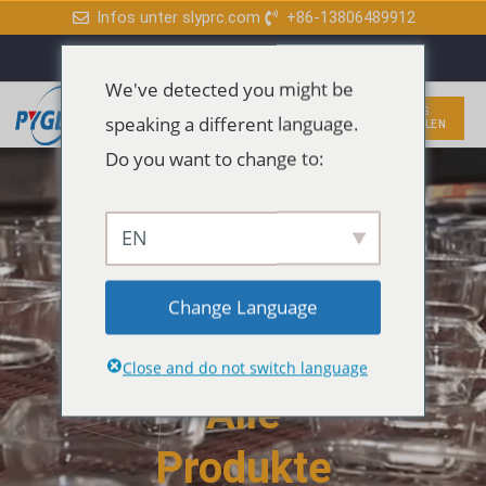
Zum
Infos unter slyprc.com
+86-13806489912
W
F
Y
L
Inhalt
h
a
o
i
a
c
u
n
t
e
t
k
springen
s
b
u
e
We've detected you might be
a
o
b
d
p
o
e
i
Hauptmenü
Menü
KOSTENLOSES
p
k
n
speaking a different language.
ANGEBOT EINHOLEN
-
f
Do you want to change to:
EN
Erkunden
Change Language
Sie
Close and do not switch language
Alle
Produkte