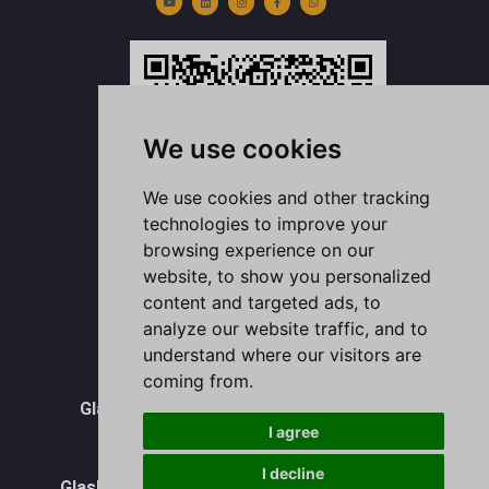
u
e
a
b
s
b
d
g
o
a
e
i
r
o
p
n
a
k
p
m
-
f
We use cookies
We use cookies and other tracking
technologies to improve your
browsing experience on our
website, to show you personalized
content and targeted ads, to
WhatsAPP
analyze our website traffic, and to
understand where our visitors are
Vorratsbehälter aus Glas
coming from.
Glasdose Becher mit Deckel Großhandel
I agree
Glasbecher Großhandel
I decline
Glasbehälter für Lebensmittel im Großhandel