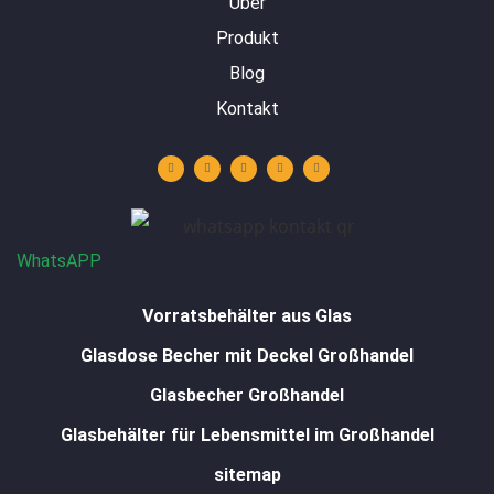
Über
Produkt
Blog
Kontakt
Y
L
I
F
W
o
i
n
a
h
u
n
s
c
a
t
k
t
e
t
u
e
a
b
s
b
d
g
o
a
e
i
r
o
p
n
a
k
p
m
-
f
WhatsAPP
Vorratsbehälter aus Glas
Glasdose Becher mit Deckel Großhandel
Glasbecher Großhandel
Glasbehälter für Lebensmittel im Großhandel
sitemap