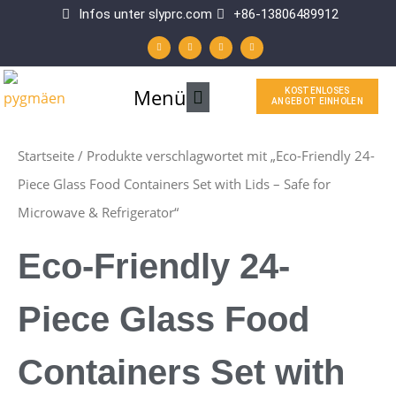
Zum
Infos unter slyprc.com
+86-13806489912
W
F
Y
L
Inhalt
h
a
o
i
a
c
u
n
t
e
t
k
springen
s
b
u
e
a
o
b
d
p
o
e
i
Hauptmenü
Menü
KOSTENLOSES
p
k
n
ANGEBOT EINHOLEN
-
f
Startseite
/ Produkte verschlagwortet mit „Eco-Friendly 24-
Piece Glass Food Containers Set with Lids – Safe for
Microwave & Refrigerator“
Eco-Friendly 24-
Piece Glass Food
Containers Set with