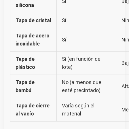
Sí
Ba
silicona
Tapa de cristal
Sí
Ni
Tapa de acero
Sí
Ni
inoxidable
Tapa de
Sí (en función del
Ba
plástico
lote)
Tapa de
No (a menos que
Alt
bambú
esté precintado)
Tapa de cierre
Varía según el
Me
al vacío
material