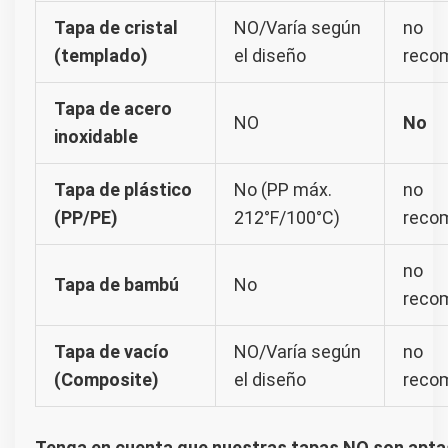
Tapa de cristal
NO/Varía según
no
(templado)
el diseño
reco
Tapa de acero
NO
No
inoxidable
Tapa de plástico
No (PP máx.
no
(PP/PE)
212°F/100°C)
reco
no
Tapa de bambú
No
reco
Tapa de vacío
NO/Varía según
no
(Composite)
el diseño
reco
Tenga en cuenta que nuestras tapas NO son aptas 