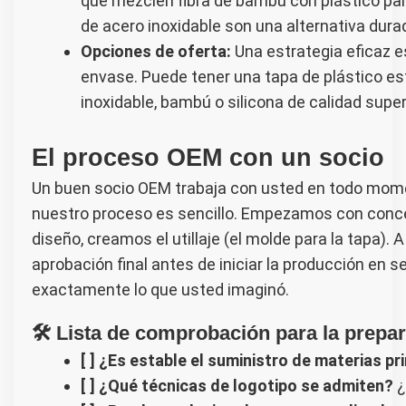
que mezclen fibra de bambú con plástico para
de acero inoxidable son una alternativa durad
Opciones de oferta:
Una estrategia eficaz e
envase. Puede tener una tapa de plástico es
inoxidable, bambú o silicona de calidad super
El proceso OEM con un socio
Un buen socio OEM trabaja con usted en todo mome
nuestro proceso es sencillo. Empezamos con conce
diseño, creamos el utillaje (el molde para la tapa)
aprobación final antes de iniciar la producción en s
exactamente lo que usted imaginó.
🛠️ Lista de comprobación para la prep
[ ] ¿Es estable el suministro de materias p
[ ] ¿Qué técnicas de logotipo se admiten?
¿