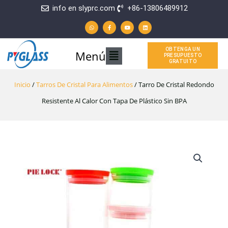
Ir
info en slyprc.com
+86-13806489912
W
F
Y
L
al
h
a
o
i
a
c
u
n
t
e
t
k
contenido
s
b
u
e
a
o
b
d
p
o
e
i
OBTENGA UN
Menú
Menú
p
k
n
PRESUPUESTO
-
GRATUITO
f
principal
Inicio
/
Tarros De Cristal Para Alimentos
/ Tarro De Cristal Redondo
Resistente Al Calor Con Tapa De Plástico Sin BPA