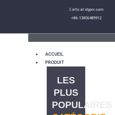
Aller
info at slyprc.com
au
+86-13806489912
contenu
ACCUEIL
PRODUIT
LES
PLUS
POPULAIRES