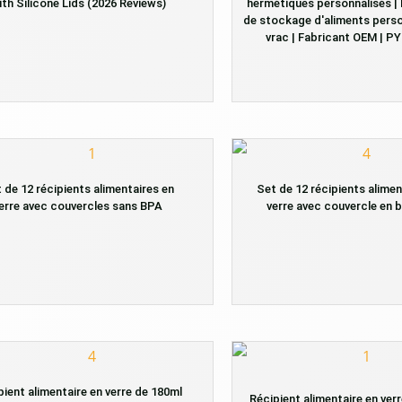
ith Silicone Lids (2026 Reviews)
hermétiques personnalisés |
de stockage d'aliments perso
vrac | Fabricant OEM | 
 de 12 récipients alimentaires en
Set de 12 récipients alimen
erre avec couvercles sans BPA
verre avec couvercle en
pient alimentaire en verre de 180ml
Récipient alimentaire en ver