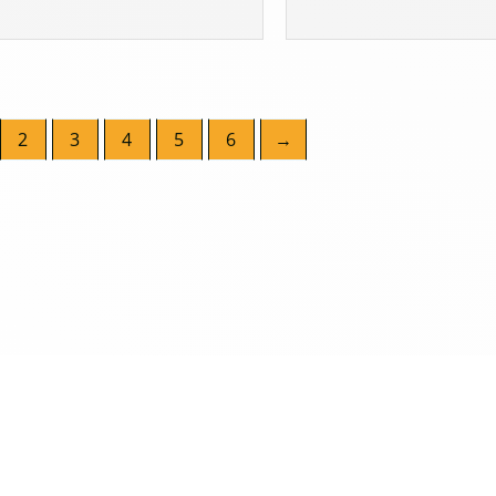
2
3
4
5
6
→