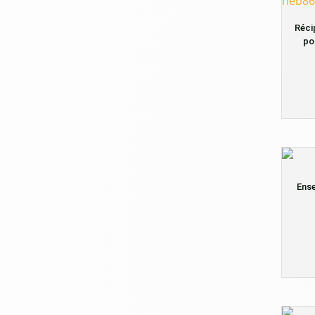
Réci
po
Ense