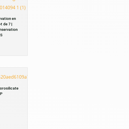
vation en
t de 7 |
nservation
SS
orosilicate
PP