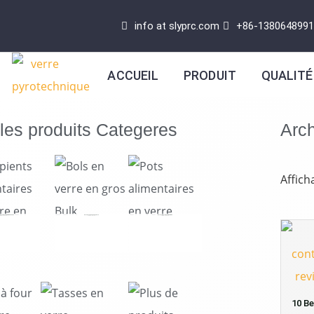
Aller
info at slyprc.com
+86-138064899
au
contenu
ACCUEIL
PRODUIT
QUALITÉ
les produits Categeres
Arch
Affich
IMENTAIRES EN VERRE EN GROS
BOLS EN VERRE EN GROS BULK
POTS ALIMENTAIRES EN VERRE
85 PRODUITS
15 PRODUITS
15 PRODUITS
10 B