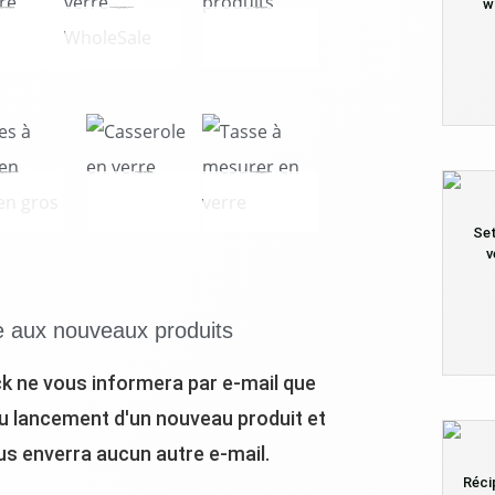
w
 À FOUR EN VERRE
TASSES EN VERRE WHOLESALE
PLUS DE PRODUITS
11 PRODUITS
10 PRODUITS
7 PRODUITS
LUNCH EN VERRE EN GROS
CASSEROLE EN VERRE
TASSE À MESURER EN VERRE
6 PRODUITS
5 PRODUITS
4 PRODUITS
Set
v
e aux nouveaux produits
ck ne vous informera par e-mail que
du lancement d'un nouveau produit et
us enverra aucun autre e-mail.
Réci