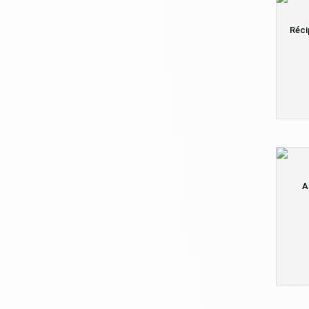
Réci
A