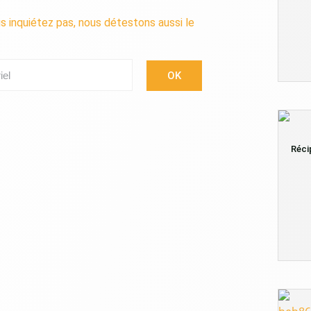
s inquiétez pas, nous détestons aussi le
l
OK
Réci