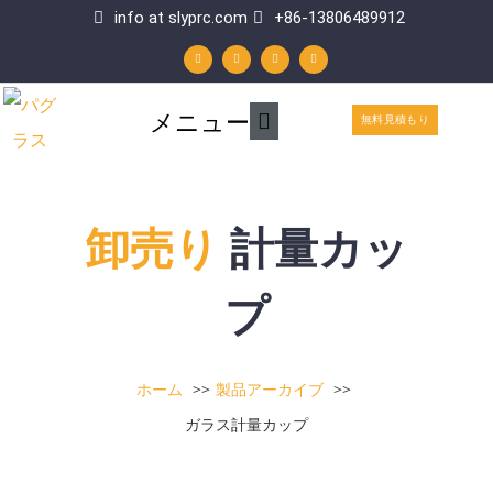
内
info at slyprc.com
+86-13806489912
W
フ
Y
リ
容
h
ェ
o
ン
a
イ
u
ク
t
ス
t
ト
を
s
ブ
u
イ
a
ッ
b
ン
p
ク
e
メ
メニュー
p
ス
無料見積もり
イ
キ
ン
ッ
メ
プ
卸売り
計量カッ
ニ
ュ
プ
ー
ホーム
製品アーカイブ
ガラス計量カップ