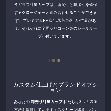
各ガラス計量カップは、密閉性と防湿性を確保
評
するクロージャーと組み合わせることができま
価
す。プレミアムPP蓋と環境に優しい竹蓋があ
り、それぞれに全周シリコーン製のシールルー
プが付いています。
5





中
5
の
カスタム仕上げとブランドオプシ
評
ョン
価
あなたの
卸売り計量カップ
私たちは3つの装飾
方法を提供しています：スクリーン印刷、パッ