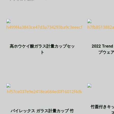
高ホウケイ酸ガラス計量カップセッ
2022 Tr
ト
プウェア
竹蓋付きキ
パイレックス ガラス計量カップ 竹