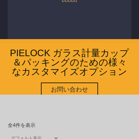





中
5
の
評
価
PIELOCK ガラス計量カップ
＆パッキングのための様々
なカスタマイズオプション
お問い合わせ
全4件を表示