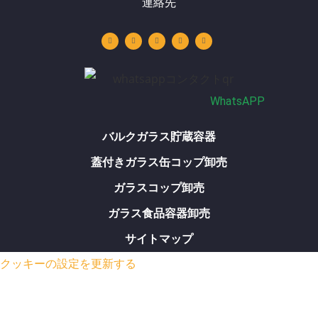
連絡先
Y
リ
イ
フ
W
o
ン
ン
ェ
h
u
ク
ス
イ
a
t
ト
タ
ス
t
u
イ
グ
ブ
s
b
ン
ラ
ッ
a
e
ム
ク
p
p
WhatsAPP
バルクガラス貯蔵容器
蓋付きガラス缶コップ卸売
ガラスコップ卸売
ガラス食品容器卸売
サイトマップ
クッキーの設定を更新する