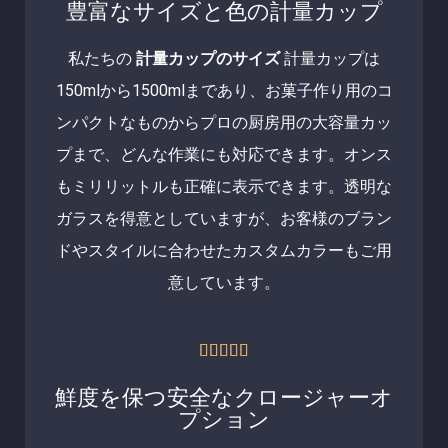
豊富なサイズと色の計量カップ
私たちの
計量カップのサイズ
計量カップは
150mlから1500mlまであり、お菓子作り用のコ
ンパクトなものからプロの厨房用の大容量カッ
プまで、どんな作業にも対応できます。オンス
もミリリットルも正確に表示できます。透明な
ガラスを得意としていますが、お客様のブラン
ドやスタイルに合わせたカスタムカラーもご用
意しています。
5





中
鮮度を保つ安全なクロージャーオ
5
プション
の