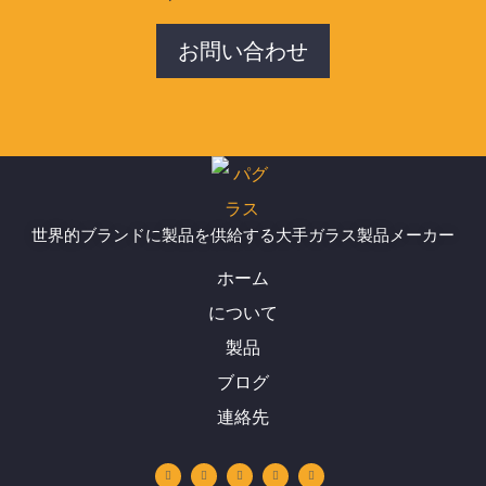
お問い合わせ
世界的ブランドに製品を供給する大手ガラス製品メーカー
ホーム
について
製品
ブログ
連絡先
Y
リ
イ
フ
W
o
ン
ン
ェ
h
u
ク
ス
イ
a
t
ト
タ
ス
t
u
イ
グ
ブ
s