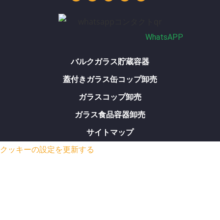
b
ン
ラ
ッ
a
e
ム
ク
p
p
WhatsAPP
バルクガラス貯蔵容器
蓋付きガラス缶コップ卸売
ガラスコップ卸売
ガラス食品容器卸売
サイトマップ
クッキーの設定を更新する