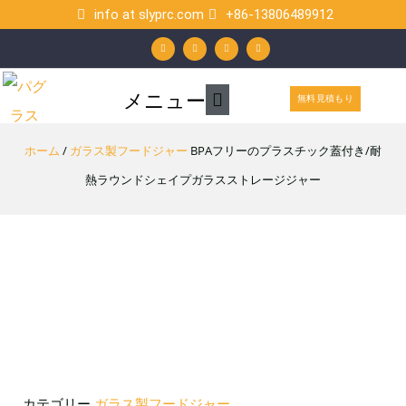
内
info at slyprc.com
+86-13806489912
W
フ
Y
リ
容
h
ェ
o
ン
a
イ
u
ク
t
ス
t
ト
を
s
ブ
u
イ
a
ッ
b
ン
p
ク
e
メ
メニュー
p
ス
無料見積もり
イ
キ
ホーム
/
ガラス製フードジャー
ン
BPAフリーのプラスチック蓋付き/耐
ッ
熱ラウンドシェイプガラスストレージジャー
メ
プ
ニ
ュ
ー
カテゴリー
ガラス製フードジャー