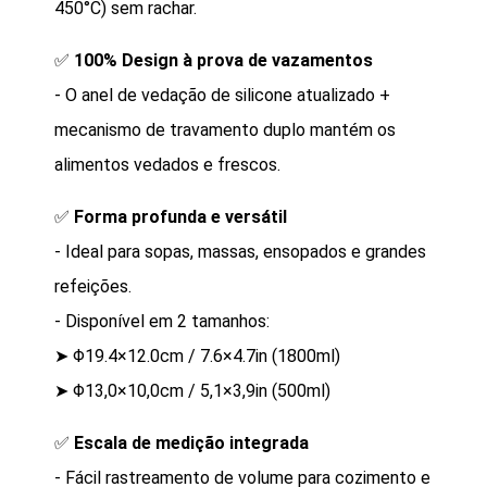
450°C) sem rachar.
✅
100% Design à prova de vazamentos
- O anel de vedação de silicone atualizado +
mecanismo de travamento duplo mantém os
alimentos vedados e frescos.
✅
Forma profunda e versátil
- Ideal para sopas, massas, ensopados e grandes
refeições.
- Disponível em 2 tamanhos:
➤ Φ19.4×12.0cm / 7.6×4.7in (1800ml)
➤ Φ13,0×10,0cm / 5,1×3,9in (500ml)
✅
Escala de medição integrada
- Fácil rastreamento de volume para cozimento e