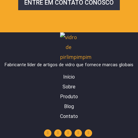
ENTRE EM CONTATO CONOSCO
Fabricante líder de artigos de vidro que fornece marcas globais
Início
Sobre
Produto
Blog
Contato
Y
L
I
F
W
o
i
n
a
h
u
n
s
c
a
t
k
t
e
t
u
e
a
b
s