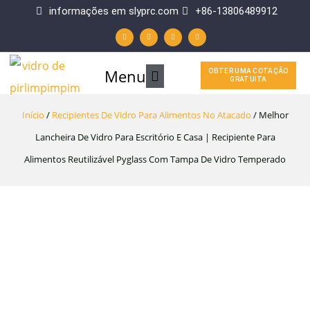
Ir
informações em slyprc.com
+86-13806489912
W
F
Y
L
para
h
a
o
i
a
c
u
n
t
e
t
k
o
s
b
u
e
a
o
b
d
p
o
e
i
Menu
Menu
OBTER UMA COTAÇÃO
p
k
n
conteúdo
GRATUITA
-
f
principal
Início
/
Recipientes De Vidro Para Alimentos No Atacado
/ Melhor
Lancheira De Vidro Para Escritório E Casa | Recipiente Para
Alimentos Reutilizável Pyglass Com Tampa De Vidro Temperado