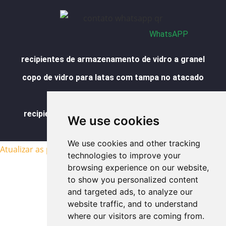
b
d
g
o
a
e
i
r
o
p
n
a
k
p
m
-
f
WhatsAPP
recipientes de armazenamento de vidro a granel
copo de vidro para latas com tampa no atacado
copos de vidro no atacado
recipientes de vidro para alimentos no atacado
We use cookies
Mapa do site
We use cookies and other tracking
Atualizar as preferências de cookies
technologies to improve your
browsing experience on our website,
to show you personalized content
and targeted ads, to analyze our
website traffic, and to understand
where our visitors are coming from.