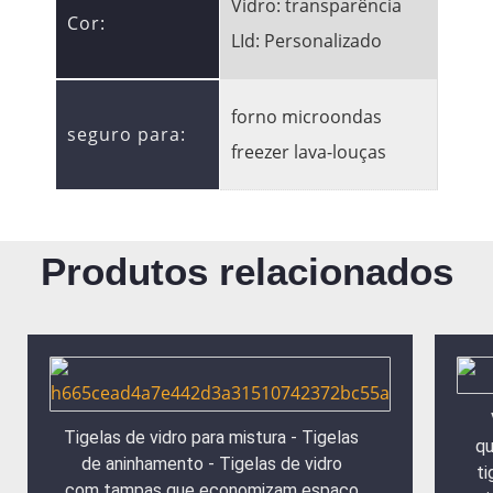
Vidro: transparência
Cor:
LId: Personalizado
forno microondas
seguro para:
freezer lava-louças
Produtos relacionados
Tigelas de vidro para mistura - Tigelas
qu
de aninhamento - Tigelas de vidro
ti
com tampas que economizam espaço