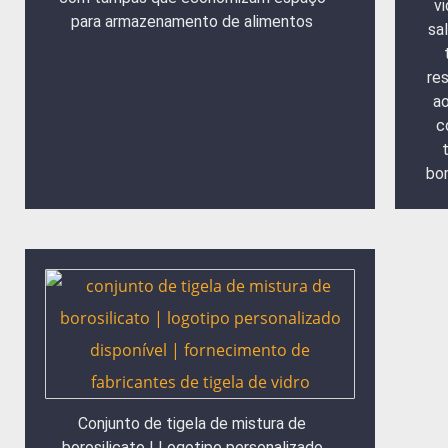
vi
para armazenamento de alimentos
sa
re
ao
c
bor
Conjunto de tigela de mistura de
borosilicato | Logotipo personalizado