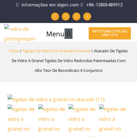
Ir
informações em slyprc.com
+86-13806489912
W
F
Y
L
para
h
a
o
i
a
c
u
n
t
e
t
k
o
s
b
u
e
a
o
b
d
p
o
e
i
Menu
Menu
OBTER UMA COTAÇÃO
p
k
n
conteúdo
GRATUITA
-
f
principal
Início
/
Tigelas De Vidro Por Atacado A Granel
/ Atacado De Tigelas
De Vidro A Granel Tigelas De Vidro Redondas Patenteadas Com
Alto Teor De Borosilicato 6 Conjuntos