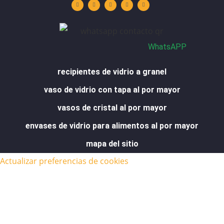
t
k
t
e
t
u
e
a
b
s
b
d
g
o
a
e
i
r
o
p
n
a
k
p
m
-
f
WhatsAPP
recipientes de vidrio a granel
vaso de vidrio con tapa al por mayor
vasos de cristal al por mayor
envases de vidrio para alimentos al por mayor
mapa del sitio
Actualizar preferencias de cookies