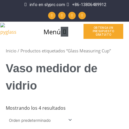
Ir
info en slyprc.com
+86-13806489912
W
F
Y
L
al
h
a
o
i
a
c
u
n
t
e
t
k
contenido
s
b
u
e
a
o
b
d
p
o
e
i
OBTENGA UN
Menú
Menú
p
k
n
PRESUPUESTO
-
GRATUITO
f
principal
Inicio
/ Productos etiquetados “Glass Measuring Cup”
Vaso medidor de
vidrio
Mostrando los 4 resultados