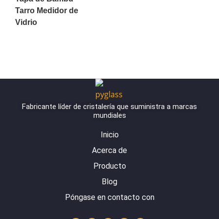
Tarro Medidor de
Vidrio
Fabricante líder de cristalería que suministra a marcas
mundiales
Inicio
Acerca de
Producto
Blog
Póngase en contacto con
Y
L
I
F
W
o
i
n
a
h
u
n
s
c
a