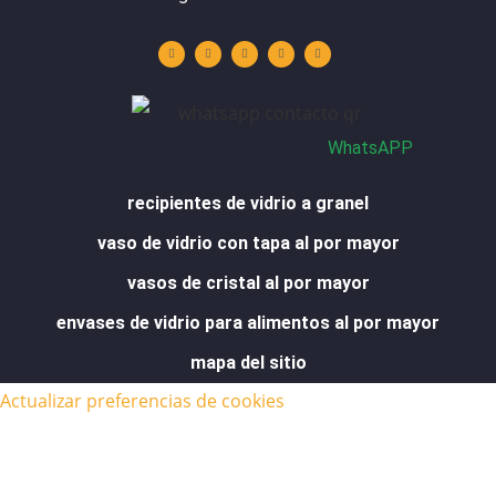
Y
L
I
F
W
o
i
n
a
h
u
n
s
c
a
t
k
t
e
t
u
e
a
b
s
b
d
g
o
a
e
i
r
o
p
n
a
k
p
m
-
f
WhatsAPP
recipientes de vidrio a granel
vaso de vidrio con tapa al por mayor
vasos de cristal al por mayor
envases de vidrio para alimentos al por mayor
mapa del sitio
Actualizar preferencias de cookies