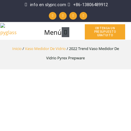
Ir
info en slyprc.com
+86-13806489912
W
F
Y
L
al
h
a
o
i
a
c
u
n
t
e
t
k
contenido
s
b
u
e
a
o
b
d
p
o
e
i
OBTENGA UN
Menú
Menú
p
k
n
PRESUPUESTO
-
GRATUITO
f
principal
Inicio
/
Vaso Medidor De Vidrio
/ 2022 Trend Vaso Medidor De
Vidrio Pyrex Prepware