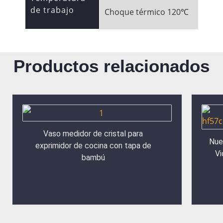
de trabajo
Choque térmico 120℃
Productos relacionados
Vaso medidor de cristal para
Nue
exprimidor de cocina con tapa de
Vi
bambú