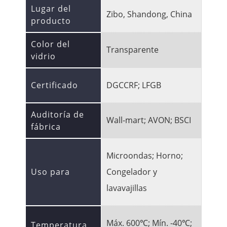
Lugar del
Zibo, Shandong, China
producto
Color del
Transparente
vidrio
Certificado
DGCCRF; LFGB
Auditoría de
Wall-mart; AVON; BSCI
fábrica
Microondas; Horno;
Uso para
Congelador y
lavavajillas
Máx. 600℃; Mín. -40℃;
Temperatura