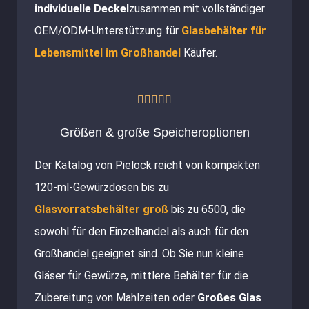
individuelle Deckel
zusammen mit vollständiger
OEM/ODM-Unterstützung für
Glasbehälter für
Lebensmittel im Großhandel
Käufer.
Bewertet





mit
Größen & große Speicheroptionen
5
Der Katalog von Pielock reicht von kompakten
von
120-ml-Gewürzdosen bis zu
5
Glasvorratsbehälter groß
bis zu 6500, die
sowohl für den Einzelhandel als auch für den
Großhandel geeignet sind. Ob Sie nun kleine
Gläser für Gewürze, mittlere Behälter für die
Zubereitung von Mahlzeiten oder
Großes Glas