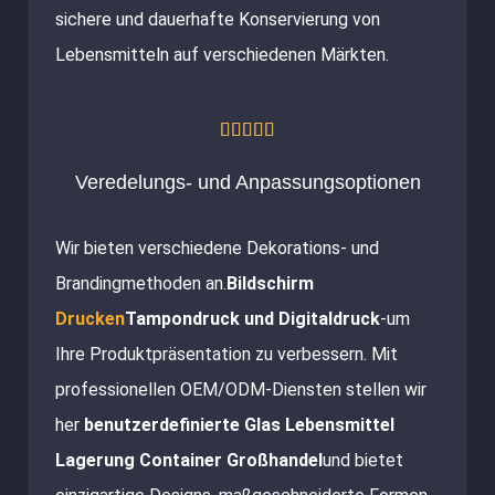
sichere und dauerhafte Konservierung von
Lebensmitteln auf verschiedenen Märkten.
Bewertet





mit
Veredelungs- und Anpassungsoptionen
5
von
Wir bieten verschiedene Dekorations- und
5
Brandingmethoden an.
Bildschirm
Drucken
Tampondruck und Digitaldruck
-um
Ihre Produktpräsentation zu verbessern. Mit
professionellen OEM/ODM-Diensten stellen wir
her
benutzerdefinierte Glas Lebensmittel
Lagerung Container Großhandel
und bietet