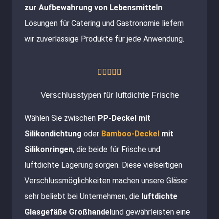
zur Aufbewahrung von Lebensmitteln
Lösungen für Catering und Gastronomie liefern
wir zuverlässige Produkte für jede Anwendung.
Bewertet





mit
Verschlusstypen für luftdichte Frische
5
Wählen Sie zwischen
PP-Deckel mit
von
Silikondichtung
oder
Bamboo-Deckel
mit
5
Silikonringen
, die beide für Frische und
luftdichte Lagerung sorgen. Diese vielseitigen
Verschlussmöglichkeiten machen unsere Gläser
sehr beliebt bei Unternehmen, die
luftdichte
Glasgefäße Großhandel
und gewährleisten eine