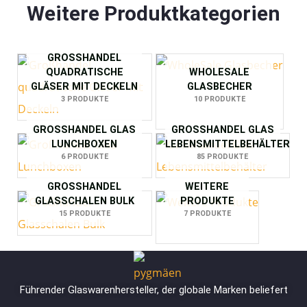
Weitere Produktkategorien
GROSSHANDEL Q
UADRATISCHE G
WHOLESALE
LÄSER MIT DECKELN
GLASBECHER
3 PRODUKTE
10 PRODUKTE
GROSSHANDEL GLAS L
GROSSHANDEL GLAS L
UNCHBOXEN
EBENSMITTELBEHÄLTER
6 PRODUKTE
85 PRODUKTE
GROSSHANDEL G
WEITERE
LASSCHALEN BULK
PRODUKTE
15 PRODUKTE
7 PRODUKTE
Führender Glaswarenhersteller, der globale Marken beliefert