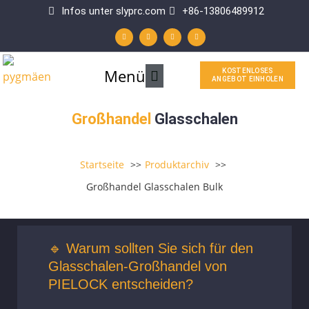
Zum
Infos unter slyprc.com
+86-13806489912
W
F
Y
L
Inhalt
h
a
o
i
a
c
u
n
t
e
t
k
springen
s
b
u
e
a
o
b
d
p
o
e
i
Hauptmenü
Menü
KOSTENLOSES
p
k
n
ANGEBOT EINHOLEN
-
f
Großhandel
Glasschalen
Startseite
Produktarchiv
Großhandel Glasschalen Bulk
🔹 Warum sollten Sie sich für den
Glasschalen-Großhandel von
PIELOCK entscheiden?