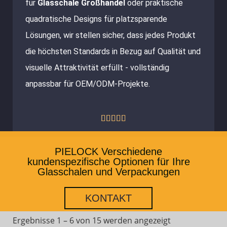
für
Glasschale Großhandel
oder praktische
quadratische Designs für platzsparende
Lösungen, wir stellen sicher, dass jedes Produkt
die höchsten Standards in Bezug auf Qualität und
visuelle Attraktivität erfüllt - vollständig
anpassbar für OEM/ODM-Projekte.
Bewertet





mit
PIELOCK Verschiedene
5
kundenspezifische Optionen für Ihre
von
Glasschalen und Verpackungen
5
KONTAKT
Ergebnisse 1 – 6 von 15 werden angezeigt