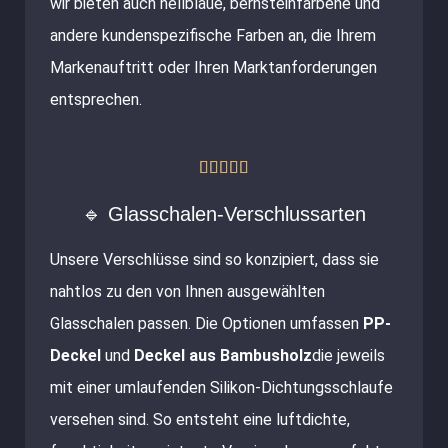
wir bieten auch hellblaue, bernsteinfarbene und
andere kundenspezifische Farben an, die Ihrem
Markenauftritt oder Ihren Marktanforderungen
entsprechen.
Bewertet





mit
🔹 Glasschalen-Verschlussarten
5
Unsere Verschlüsse sind so konzipiert, dass sie
von
nahtlos zu den von Ihnen ausgewählten
5
Glasschalen passen. Die Optionen umfassen
PP-
Deckel
und
Deckel aus Bambusholz
die jeweils
mit einer umlaufenden Silikon-Dichtungsschlaufe
versehen sind. So entsteht eine luftdichte,