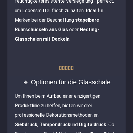
feuchtigkeitsresistente Versiegelung - perfekt,
um Lebensmittel frisch zu halten. Ideal für
Marken bei der Beschaffung
stapelbare
Rührschüsseln aus Glas
oder
Nesting-
Glasschalen mit Deckeln
.
Bewertet





mit
5
🔹 Optionen für die Glasschale
von
Um Ihnen beim Aufbau einer einzigartigen
5
Produktlinie zu helfen, bieten wir drei
professionelle Dekorationsmethoden an:
Siebdruck
,
Tampondruck
und
Digitaldruck
. Ob