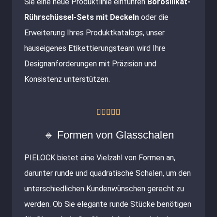
Sie eine neue Produktlinie einführen
Borosilikat-
Rührschüssel-Sets mit Deckeln
oder die
Erweiterung Ihres Produktkatalogs, unser
hauseigenes Etikettierungsteam wird Ihre
Designanforderungen mit Präzision und
Konsistenz unterstützen.
Bewertet





mit
🔹 Formen von Glasschalen
5
PIELOCK bietet eine Vielzahl von Formen an,
von
darunter runde und quadratische Schalen, um den
5
unterschiedlichen Kundenwünschen gerecht zu
werden. Ob Sie elegante runde Stücke benötigen