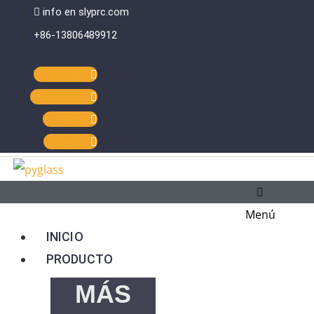
Ir
Menú
info en slyprc.com
al
principal
+86-13806489912
contenido
Whatsapp
Facebook-f
Youtube
Linkedin
Menú
INICIO
PRODUCTO
MÁS