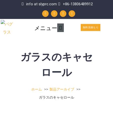
内
info at slyprc.com
+86-13806489912
W
フ
Y
リ
容
h
ェ
o
ン
a
イ
u
ク
t
ス
t
ト
を
s
ブ
u
イ
a
ッ
b
ン
p
ク
e
メ
メニュー
p
ス
無料見積もり
イ
キ
ン
ッ
メ
プ
ガラスのキャセ
ニ
ュ
ロール
ー
ホーム
製品アーカイブ
ガラスのキャセロール