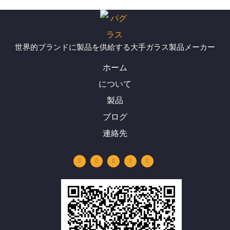
世界的ブランドに製品を供給する大手ガラス製品メーカー
ホーム
について
製品
ブログ
連絡先
Y
リ
イ
フ
W
o
ン
ン
ェ
h
u
ク
ス
イ
a
t
ト
タ
ス
t
u
イ
グ
ブ
s
b
ン
ラ
ッ
a
e
ム
ク
p
p