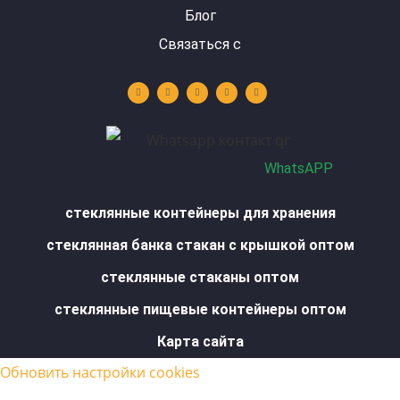
Блог
Связаться с
Y
L
I
F
W
o
i
n
a
h
u
n
s
c
a
t
k
t
e
t
u
e
a
b
s
b
d
g
o
a
e
i
r
o
p
n
a
k
p
m
-
f
WhatsAPP
стеклянные контейнеры для хранения
стеклянная банка стакан с крышкой оптом
стеклянные стаканы оптом
стеклянные пищевые контейнеры оптом
Карта сайта
Обновить настройки cookies